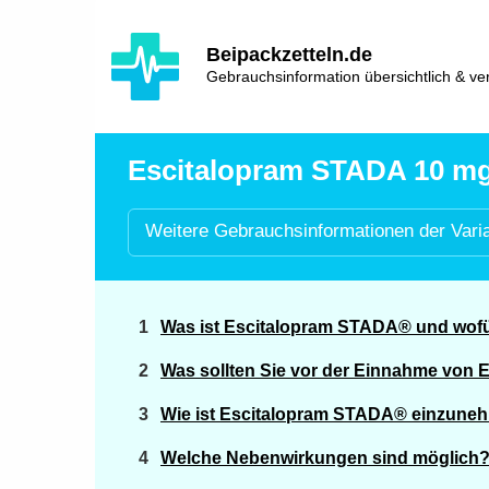
Hauptinhalt
Hlavní
Beipackzetteln.de
navigace
Gebrauchsinformation übersichtlich & ver
Escitalopram STADA 10 mg 
Weitere
Gebrauchsinformationen der
Vari
Was ist Escitalopram STADA® und wofü
Was sollten Sie vor der Einnahme von
Wie ist Escitalopram STADA® einzune
Welche Nebenwirkungen sind möglich