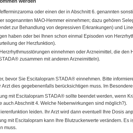
enommen werden
efferminzaroma oder einen der in Abschnitt 6. genannten sonsti
e der sogenannten MAO-Hemmer einnehmen; dazu gehören Seleg
det zur Behandlung von depressiven Erkrankungen) und Linezo
en haben oder bei Ihnen schon einmal Episoden von Herzrhyt
rteilung der Herzfunktion).
 Herzrhythmusstörungen einnehmen oder Arzneimittel, die den 
 STADA® zusammen mit anderen Arzneimitteln).
ker, bevor Sie Escitalopram STADA® einnehmen. Bitte informier
Arzt dies gegebenenfalls berücksichtigen muss. Im Besonderen 
lung mit Escitalopram STADA® sollte beendet werden, wenn Krä
he auch Abschnitt 4. Welche Nebenwirkungen sind möglich?).
erenfunktion leiden. Ihr Arzt wird dann eventuell Ihre Dosis an
g mit Escitalopram kann Ihre Blutzuckerwerte verändern. Es ist
en muss.