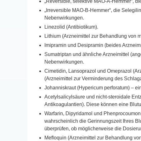
„Reversible, selektive MAO-A-Hemmer“, di
„Irreversible MAO-B-Hemmer“, die Selegilin
Nebenwirkungen.
Linezolid (Antibiotikum).
Lithium (Arzneimittel zur Behandlung von 
Imipramin und Desipramin (beides Arzneim
Sumatriptan und ähnliche Arzneimittel (an
Nebenwirkungen.
Cimetidin, Lansoprazol und Omeprazol (Ar
(Arzneimittel zur Verminderung des Schlaga
Johanniskraut (Hypericum perforatum) – ein
Acetylsalicylsäure und nicht-steroidale 
Antikoagulantien). Diese können eine Blut
Warfarin, Dipyridamol und Phenprocoumon (A
wahrscheinlich die Gerinnungszeit Ihres B
überprüfen, ob möglicherweise die Dosier
Mefloquin (Arzneimittel zur Behandlung vo