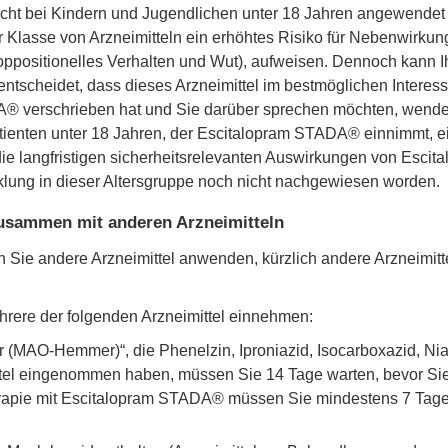
cht bei Kindern und Jugendlichen unter 18 Jahren angewendet 
r Klasse von Arzneimitteln ein erhöhtes Risiko für Nebenwirku
 oppositionelles Verhalten und Wut), aufweisen. Dennoch kann I
scheidet, dass dieses Arzneimittel im bestmöglichen Interesse
 verschrieben hat und Sie darüber sprechen möchten, wenden Si
tienten unter 18 Jahren, der Escitalopram STADA® einnimmt, ei
die langfristigen sicherheitsrelevanten Auswirkungen von Esci
klung in dieser Altersgruppe noch nicht nachgewiesen worden.
sammen mit anderen Arzneimitteln
nn Sie andere Arzneimittel anwenden, kürzlich andere Arzneimi
hrere der folgenden Arzneimittel einnehmen:
MAO-Hemmer)“, die Phenelzin, Iproniazid, Isocarboxazid, Nial
ittel eingenommen haben, müssen Sie 14 Tage warten, bevor 
apie mit Escitalopram STADA® müssen Sie mindestens 7 Tage wa