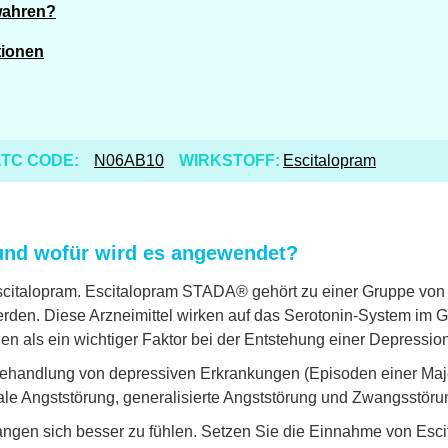
wahren?
tionen
TC CODE:
N06AB10
WIRKSTOFF:
Escitalopram
und wofür wird es angewendet?
citalopram. Escitalopram STADA® gehört zu einer Gruppe von An
n. Diese Arzneimittel wirken auf das Serotonin-System im Ge
n als ein wichtiger Faktor bei der Entstehung einer Depressi
handlung von depressiven Erkrankungen (Episoden einer Majo
ale Angststörung, generalisierte Angststörung und Zwangsstöru
ngen sich besser zu fühlen. Setzen Sie die Einnahme von Esci