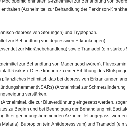
e Moclobemid enthalten (Arzneimittel zur Behandlung von depr
 enthalten (Arzneimittel zur Behandlung der Parkinson-Krankhe
manisch-depressiven Störungen) und Tryptophan.
ittel zur Behandlung von depressiven Erkrankungen).
gewendet zur Migränebehandlung) sowie Tramadol (ein starkes 
zneimittel zur Behandlung von Magengeschwüren), Fluvoxamin (
nfall-Risikos). Diese können zu einer Erhöhung des Blutspiege
 pflanzliches Heilmittel, das bei depressiven Erkrankungen an
Entzündungshemmer (NSARs) (Arzneimittel zur Schmerzlinderung
ungsneigung verstärken.
rzneimittel, die zur Blutverdünnung eingesetzt werden, sogena
lutes zu Beginn und bei Beendigung der Behandlung mit Escit
ung Ihrer gerinnungshemmenden Arzneimittel angepasst werden
n Malaria), Bupropion (ein Antidepressivum) und Tramadol (ein