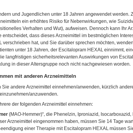
Kindern und Jugendlichen unter 18 Jahren angewendet werden. Z
neimitteln ein erhöhtes Risiko für Nebenwirkungen, wie Suizi
ositionelles Verhalten und Wut), aufweisen. Dennoch kann Ihr Ar
entscheidet, dass dieses Arzneimittel im bestmöglichen Interes
verschrieben hat, und Sie darüber sprechen möchten, wenden Sie
tienten unter 18 Jahren, der Escitalopram HEXAL einnimmt, ein
die langfristigen sicherheitsrelevanten Auswirkungen von Esci
klung in dieser Altersgruppe noch nicht nachgewiesen worden.
men mit anderen Arzneimitteln
nn Sie andere Arzneimittel einnehmen/anwenden, kürzlich and
el einzunehmen/anzuwenden.
hrere der folgenden Arzneimittel einnehmen:
mmer
(MAO-Hemmer)“, die Phenelzin, Iproniazid, Isocarboxazid,
eser Arzneimittel eingenommen haben, müssen Sie 14 Tage war
eendigung einer Therapie mit Escitalopram HEXAL müssen Sie 