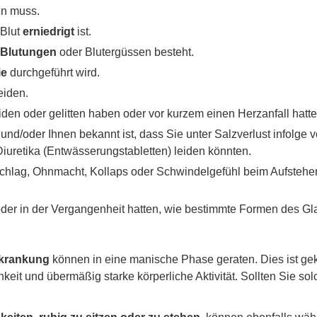
en muss.
 Blut
erniedrigt
ist.
Blutungen
oder Blutergüssen besteht.
ie
durchgeführt wird.
eiden.
den oder gelitten haben oder vor kurzem einen Herzanfall hatte
nd/oder Ihnen bekannt ist, dass Sie unter Salzverlust infolge
iuretika (Entwässerungstabletten) leiden könnten.
hlag, Ohnmacht, Kollaps oder Schwindelgefühl beim Aufstehen
er in der Vergangenheit hatten, wie bestimmte Formen des Gl
rkrankung
können in eine manische Phase geraten. Dies ist g
hkeit und übermäßig starke körperliche Aktivität. Sollten Sie 