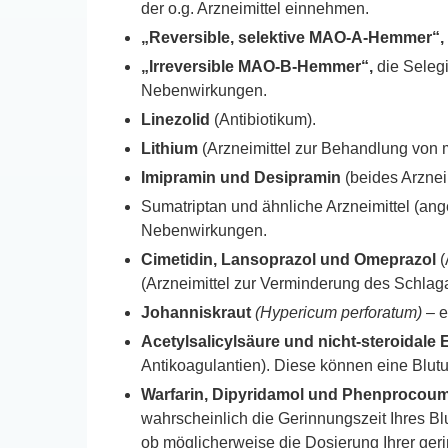
der o.g. Arzneimittel einnehmen.
„Reversible, selektive MAO-A-Hemmer“,
„Irreversible MAO-B-Hemmer“,
die Selegi
Nebenwirkungen.
Linezolid
(Antibiotikum).
Lithium
(Arzneimittel zur Behandlung von 
Imipramin und Desipramin
(beides Arznei
Sumatriptan und ähnliche Arzneimittel (an
Nebenwirkungen.
Cimetidin, Lansoprazol und Omeprazol
(
(Arzneimittel zur Verminderung des Schlaga
Johanniskraut
(Hypericum perforatum)
– e
Acetylsalicylsäure und nicht-steroida
Antikoagulantien). Diese können eine Blut
Warfarin, Dipyridamol und Phenprocou
wahrscheinlich die Gerinnungszeit Ihres B
ob möglicherweise die Dosierung Ihrer g