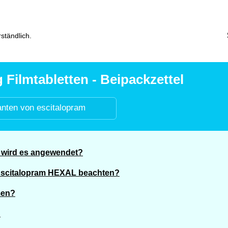
ständlich.
Filmtabletten - Beipackzettel
anten von escitalopram
 wird es angewendet?
 Escitalopram HEXAL beachten?
men?
?