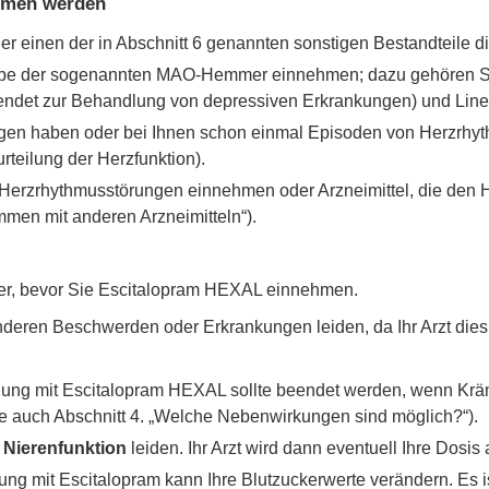
mmen werden
r einen der in Abschnitt 6 genannten sonstigen Bestandteile di
uppe der sogenannten MAO-Hemmer einnehmen; dazu gehören Se
det zur Behandlung von depressiven Erkrankungen) und Linezo
en haben oder bei Ihnen schon einmal Episoden von Herzrhyt
rteilung der Herzfunktion).
 Herzrhythmusstörungen einnehmen oder Arzneimittel, die den 
en mit anderen Arzneimitteln“).
eker, bevor Sie Escitalopram HEXAL einnehmen.
 anderen Beschwerden oder Erkrankungen leiden, da Ihr Arzt die
ung mit Escitalopram HEXAL sollte beendet werden, wenn Kräm
he auch Abschnitt 4. „Welche Nebenwirkungen sind möglich?“).
r
Nierenfunktion
leiden. Ihr Arzt wird dann eventuell Ihre Dosis
ng mit Escitalopram kann Ihre Blutzuckerwerte verändern. Es is