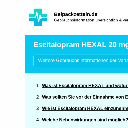
Hauptinhalt
Hlavní
Beipackzetteln.de
navigace
Gebrauchsinformation übersichtlich & ver
Escitalopram HEXAL 20 mg 
Weitere
Gebrauchsinformationen der
Vari
Was ist Escitalopram HEXAL und wofür
Was sollten Sie vor der Einnahme von
Wie ist Escitalopram HEXAL einzuneh
Welche Nebenwirkungen sind möglich