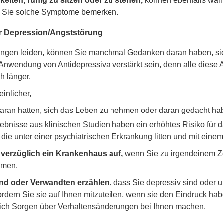
keiten, ruhig zu sitzen oder zu stehen,
können ebenfalls wäh
wenn Sie solche Symptome bemerken.
r Depression/Angststörung
ungen leiden, können Sie manchmal Gedanken daran haben, sich
wendung von Antidepressiva verstärkt sein, denn alle diese Arz
 länger.
inlicher,
aran hatten, sich das Leben zu nehmen oder daran gedacht habe
bnisse aus klinischen Studien haben ein erhöhtes Risiko für d
 die unter einer psychiatrischen Erkrankung litten und mit ein
nverzüglich ein Krankenhaus auf,
wenn Sie zu irgendeinem Ze
hmen.
und oder Verwandten erzählen,
dass Sie depressiv sind oder un
dern Sie sie auf Ihnen mitzuteilen, wenn sie den Eindruck hab
ich Sorgen über Verhaltensänderungen bei Ihnen machen.