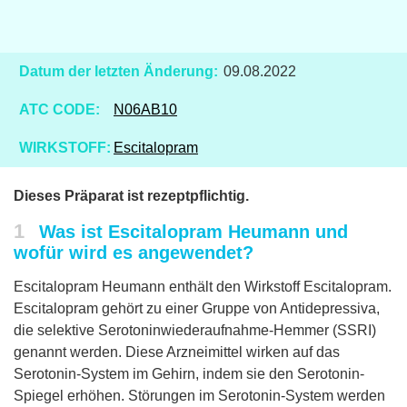
Datum der letzten Änderung:
09.08.2022
ATC CODE:
N06AB10
WIRKSTOFF:
Escitalopram
Dieses Präparat ist rezeptpflichtig.
1
Was ist Escitalopram Heumann und
wofür wird es angewendet?
Escitalopram Heumann enthält den Wirkstoff Escitalopram.
Escitalopram gehört zu einer Gruppe von Antidepressiva,
die selektive Serotoninwiederaufnahme-Hemmer (SSRI)
genannt werden. Diese Arzneimittel wirken auf das
Serotonin-System im Gehirn, indem sie den Serotonin-
Spiegel erhöhen. Störungen im Serotonin-System werden