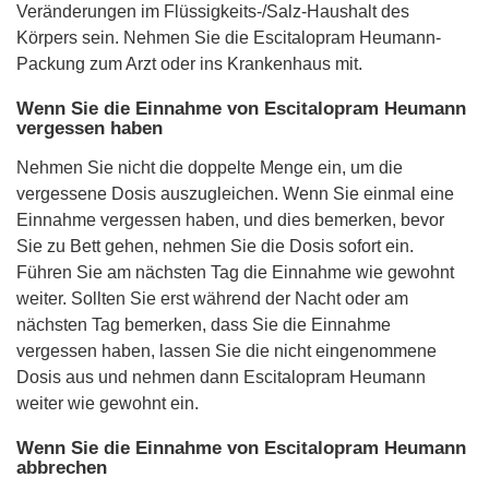
Veränderungen im Flüssigkeits-/Salz-Haushalt des
Körpers sein. Nehmen Sie die Escitalopram Heumann-
Packung zum Arzt oder ins Krankenhaus mit.
Wenn Sie die Einnahme von Escitalopram Heumann
vergessen haben
Nehmen Sie nicht die doppelte Menge ein, um die
vergessene Dosis auszugleichen. Wenn Sie einmal eine
Einnahme vergessen haben, und dies bemerken, bevor
Sie zu Bett gehen, nehmen Sie die Dosis sofort ein.
Führen Sie am nächsten Tag die Einnahme wie gewohnt
weiter. Sollten Sie erst während der Nacht oder am
nächsten Tag bemerken, dass Sie die Einnahme
vergessen haben, lassen Sie die nicht eingenommene
Dosis aus und nehmen dann Escitalopram Heumann
weiter wie gewohnt ein.
Wenn Sie die Einnahme von Escitalopram Heumann
abbrechen