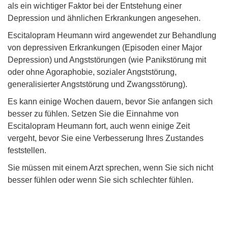
als ein wichtiger Faktor bei der Entstehung einer
Depression und ähnlichen Erkrankungen angesehen.
Escitalopram Heumann wird angewendet zur Behandlung
von depressiven Erkrankungen (Episoden einer Major
Depression) und Angststörungen (wie Panikstörung mit
oder ohne Agoraphobie, sozialer Angststörung,
generalisierter Angststörung und Zwangsstörung).
Es kann einige Wochen dauern, bevor Sie anfangen sich
besser zu fühlen. Setzen Sie die Einnahme von
Escitalopram Heumann fort, auch wenn einige Zeit
vergeht, bevor Sie eine Verbesserung Ihres Zustandes
feststellen.
Sie müssen mit einem Arzt sprechen, wenn Sie sich nicht
besser fühlen oder wenn Sie sich schlechter fühlen.