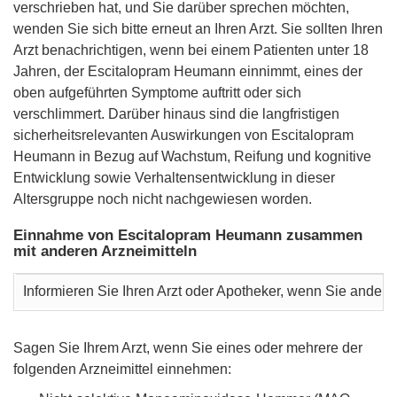
verschrieben hat, und Sie darüber sprechen möchten,
wenden Sie sich bitte erneut an Ihren Arzt. Sie sollten Ihren
Arzt benachrichtigen, wenn bei einem Patienten unter 18
Jahren, der Escitalopram Heumann einnimmt, eines der
oben aufgeführten Symptome auftritt oder sich
verschlimmert. Darüber hinaus sind die langfristigen
sicherheitsrelevanten Auswirkungen von Escitalopram
Heumann in Bezug auf Wachstum, Reifung und kognitive
Entwicklung sowie Verhaltensentwicklung in dieser
Altersgruppe noch nicht nachgewiesen worden.
Einnahme von Escitalopram Heumann zusammen
mit anderen Arzneimitteln
Informieren Sie Ihren Arzt oder Apotheker, wenn Sie ander
Sagen Sie Ihrem Arzt, wenn Sie eines oder mehrere der
folgenden Arzneimittel einnehmen: