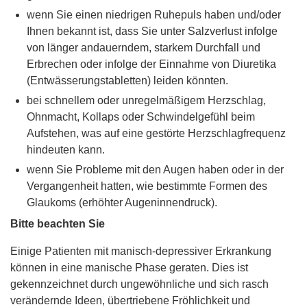
wenn Sie einen niedrigen Ruhepuls haben und/oder
Ihnen bekannt ist, dass Sie unter Salzverlust infolge
von länger andauerndem, starkem Durchfall und
Erbrechen oder infolge der Einnahme von Diuretika
(Entwässerungstabletten) leiden könnten.
bei schnellem oder unregelmäßigem Herzschlag,
Ohnmacht, Kollaps oder Schwindelgefühl beim
Aufstehen, was auf eine gestörte Herzschlagfrequenz
hindeuten kann.
wenn Sie Probleme mit den Augen haben oder in der
Vergangenheit hatten, wie bestimmte Formen des
Glaukoms (erhöhter Augeninnendruck).
Bitte beachten Sie
Einige Patienten mit manisch-depressiver Erkrankung
können in eine manische Phase geraten. Dies ist
gekennzeichnet durch ungewöhnliche und sich rasch
verändernde Ideen, übertriebene Fröhlichkeit und