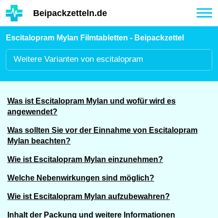
Hauptinhalt
Beipackzetteln.de
Tog
nav
Escitalopram Mylan Filmtabletten - Beipackzettel
Weitere
Varianten von escitalopram
Was ist Escitalopram Mylan und wofür wird es
angewendet?
Was sollten Sie vor der Einnahme von Escitalopram
Mylan beachten?
Wie ist Escitalopram Mylan einzunehmen?
Welche Nebenwirkungen sind möglich?
Wie ist Escitalopram Mylan aufzubewahren?
Inhalt der Packung und weitere Informationen