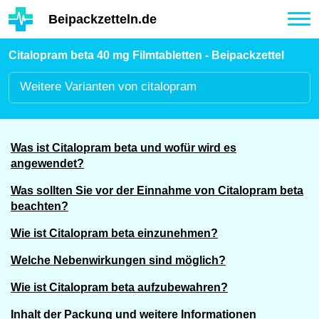
Hauptinhalt
Beipackzetteln.de
Tog
nav
Citalopram beta 40 mg Filmtabletten - Beipackzettel
Weitere
Varianten von citalopram
Was ist Citalopram beta und wofür wird es
angewendet?
Was sollten Sie vor der Einnahme von Citalopram beta
beachten?
Wie ist Citalopram beta einzunehmen?
Welche Nebenwirkungen sind möglich?
Wie ist Citalopram beta aufzubewahren?
Inhalt der Packung und weitere Informationen