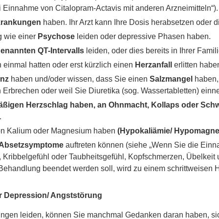
i Einnahme von Citalopram-Actavis mit anderen Arzneimitteln“).
rkrankungen
haben. Ihr Arzt kann Ihre Dosis herabsetzen oder
 wie einer
Psychose
leiden oder depressive Phasen haben.
enannten QT-Intervalls
leiden, oder dies bereits in Ihrer Famili
einmal hatten oder erst kürzlich einen
Herzanfall
erlitten habe
enz
haben und/oder wissen, dass Sie einen
Salzmangel
haben,
 Erbrechen oder weil Sie Diuretika (sog. Wassertabletten) ein
äßigen Herzschlag haben, an Ohnmacht, Kollaps oder Schw
.
von Kalium oder Magnesium haben
(Hypokaliämie/ Hypomagnes
Absetzsymptome
auftreten können (siehe „Wenn Sie die Einn
 Kribbelgefühl oder Taubheitsgefühl, Kopfschmerzen, Übelkeit
Behandlung beendet werden soll, wird zu einem schrittweisen
r Depression/ Angststörung
ungen leiden, können Sie manchmal Gedanken daran haben, sich