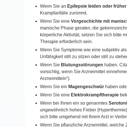
Wenn Sie an
Epilepsie leiden oder früher
Krampfanfälle zunimmt.
Wenn Sie eine
Vorgeschichte mit manis
manische Phase geraten, die gekennzeichne
körperliche Aktivität, setzen Sie sich bitte
Therapie erforderlich sein.
Wenn Sie Symptome wie eine subjektiv al
Unfähigkeit still zu sitzen oder still zu 
Wenn Sie
Blutungsstörungen
haben. Cit
vorsichtig, wenn Sie Arzneimittel einnehme
Arzneimitteln“).
Wenn Sie ein
Magengeschwür
haben oder
Wenn Sie eine
Elektrokrampftherapie
bek
Wenn bei Ihnen ein so genanntes
Seroton
ungewöhnlich hohes Fieber (Hyperthermie)
sich bitte umgehend mit Ihrem Arzt in Verb
Wenn Sie pflanzliche Arzneimittel, welche