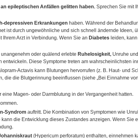
 an epileptischen Anfällen gelitten haben.
Sprechen Sie mit I
ch-depressiven Erkrankungen
haben. Während der Behandlung
t ist durch ungewöhnliche und sich schnell ändernde Ideen, ü
 mit Ihrem Arzt in Verbindung. Wenn Sie an
Diabetes
leiden, kann
s unangenehm oder quälend erlebte
Ruhelosigkeit,
Unruhe und 
stehen entwickeln. Diese Symptome treten am wahrscheinlichsten
alopram-Actavis kann Blutungen hervorrufen (z. B. Haut- und S
n, die die Blutgerinnung beeinflussen (siehe „Bei Einnahme vo
 eine Magen- oder Darmblutung in der Vergangenheit hatten.
ommen.
in-Syndrom
auftritt. Die Kombination von Symptomen wie Unru
 kann die Entwicklung dieses Zustandes anzeigen. Wenn Sie e
indung.
Johanniskraut
(Hypericum perforatum) enthalten, einnehmen ka