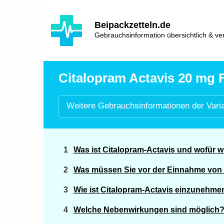
Hauptinhalt
Hlavní
Beipackzetteln.de
navigace
Gebrauchsinformation übersichtlich & ver
Citalopram Actavis 20 mg F
Weitere
Gebrauchsinformationen der
Vari
Was ist Citalopram-Actavis und wofür 
Was müssen Sie vor der Einnahme von 
Wie ist Citalopram-Actavis einzunehme
Welche Nebenwirkungen sind möglich