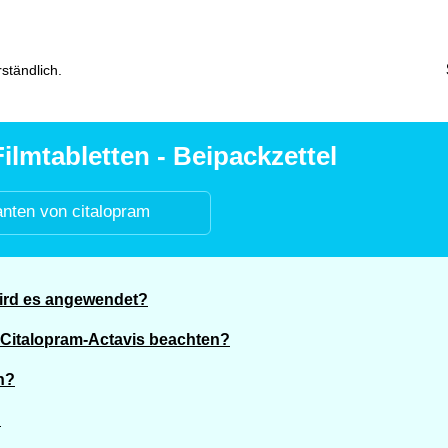
ständlich.
ilmtabletten - Beipackzettel
anten von citalopram
wird es angewendet?
Citalopram-Actavis beachten?
n?
?