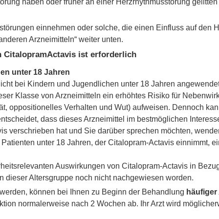
rung haben oder früher an einer Herzrhythmusstörung gelitte
störungen einnehmen oder solche, die einen Einfluss auf den 
nderen Arzneimitteln“ weiter unten.
CitalopramActavis ist erforderlich
en unter 18 Jahren
nicht bei Kindern und Jugendlichen unter 18 Jahren angewende
eser Klasse von Arzneimitteln ein erhöhtes Risiko für Nebenwi
ät, oppositionelles Verhalten und Wut) aufweisen. Dennoch kann
ntscheidet, dass dieses Arzneimittel im bestmöglichen Interesse
is verschrieben hat und Sie darüber sprechen möchten, wenden Si
 Patienten unter 18 Jahren, der Citalopram-Actavis einnimmt, e
herheitsrelevanten Auswirkungen von Citalopram-Actavis in Bezu
n dieser Altersgruppe noch nicht nachgewiesen worden.
werden, können bei Ihnen zu Beginn der Behandlung
häufige
tion normalerweise nach 2 Wochen ab. Ihr Arzt wird möglicherw