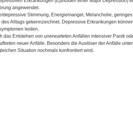
epressiven Erkrankungen (Episoden einer Major Depression) e
örung angewendet.
e/depressive Stimmung, Energiemangel, Melancholie, geringes o
 des Alltags gekennzeichnet. Depressive Erkrankungen können 
symptomen leiden.
h das Entstehen von unerwarteten Anfällen intensiver Panik ode
ftreten neuer Anfälle. Besonders die Auslöser der Anfälle unter
 gleichen Situation nochmals konfrontiert wird.