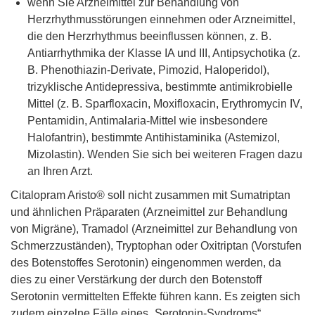
wenn Sie Arzneimittel zur Behandlung von
Herzrhythmusstörungen einnehmen oder Arzneimittel,
die den Herzrhythmus beeinflussen können, z. B.
Antiarrhythmika der Klasse IA und III, Antipsychotika (z.
B. Phenothiazin-Derivate, Pimozid, Haloperidol),
trizyklische Antidepressiva, bestimmte antimikrobielle
Mittel (z. B. Sparfloxacin, Moxifloxacin, Erythromycin IV,
Pentamidin, Antimalaria-Mittel wie insbesondere
Halofantrin), bestimmte Antihistaminika (Astemizol,
Mizolastin). Wenden Sie sich bei weiteren Fragen dazu
an Ihren Arzt.
Citalopram Aristo® soll nicht zusammen mit Sumatriptan
und ähnlichen Präparaten (Arzneimittel zur Behandlung
von Migräne), Tramadol (Arzneimittel zur Behandlung von
Schmerzzuständen), Tryptophan oder Oxitriptan (Vorstufen
des Botenstoffes Serotonin) eingenommen werden, da
dies zu einer Verstärkung der durch den Botenstoff
Serotonin vermittelten Effekte führen kann. Es zeigten sich
zudem einzelne Fälle eines „Serotonin-Syndroms“