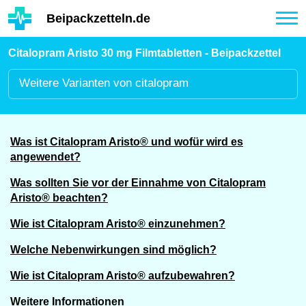
Hauptinhalt
Beipackzetteln.de
Tog
nav
Citalopram Aristo 30 mg Filmtabletten - Beipackzettel
Weitere
Varianten von citalopram
Was ist Citalopram Aristo® und wofür wird es
angewendet?
Was sollten Sie vor der Einnahme von Citalopram
Aristo® beachten?
Wie ist Citalopram Aristo® einzunehmen?
Welche Nebenwirkungen sind möglich?
Wie ist Citalopram Aristo® aufzubewahren?
Weitere Informationen