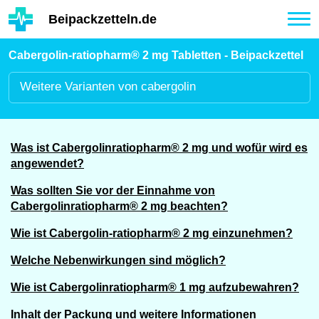
Hauptinhalt
Beipackzetteln.de
Tog
nav
Cabergolin-ratiopharm® 2 mg Tabletten - Beipackzettel
Weitere
Varianten von cabergolin
Was ist Cabergolinratiopharm® 2 mg und wofür wird es
angewendet?
Was sollten Sie vor der Einnahme von
Cabergolinratiopharm® 2 mg beachten?
Wie ist Cabergolin-ratiopharm® 2 mg einzunehmen?
Welche Nebenwirkungen sind möglich?
Wie ist Cabergolinratiopharm® 1 mg aufzubewahren?
Inhalt der Packung und weitere Informationen