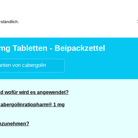
ständlich.
g Tabletten - Beipackzettel
anten von cabergolin
nd wofür wird es angewendet?
Cabergolinratiopharm® 1 mg
einzunehmen?
?