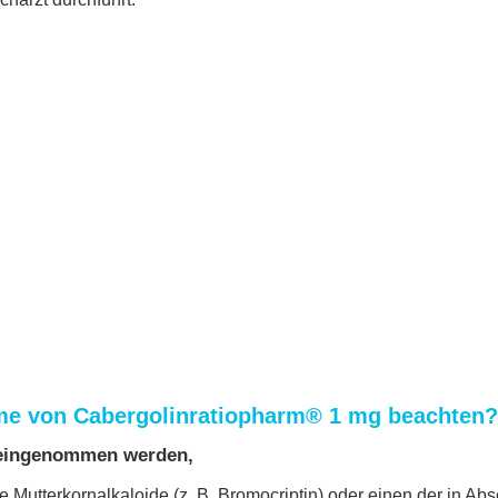
hme von Cabergolinratiopharm® 1 mg beachten?
 eingenommen werden,
 Mutterkornalkaloide (z. B. Bromocriptin) oder einen der in Abs