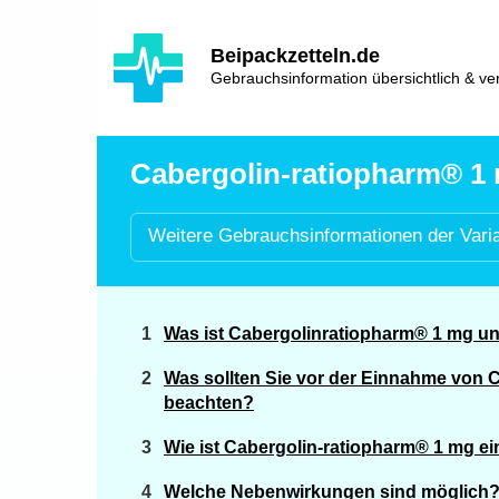
Hauptinhalt
Hlavní
Beipackzetteln.de
navigace
Gebrauchsinformation übersichtlich & ver
Cabergolin-ratiopharm® 1 m
Weitere
Gebrauchsinformationen der
Vari
Was ist Cabergolinratiopharm® 1 mg u
Was sollten Sie vor der Einnahme von 
beachten?
Wie ist Cabergolin-ratiopharm® 1 mg 
Welche Nebenwirkungen sind möglich