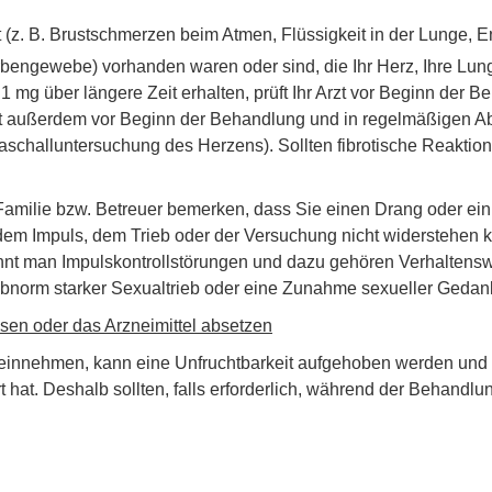
z. B. Brustschmerzen beim Atmen, Flüssigkeit in der Lunge, E
rbengewebe) vorhanden waren oder sind, die Ihr Herz, Ihre Lun
1 mg über längere Zeit erhalten, prüft Ihr Arzt vor Beginn der B
tellt außerdem vor Beginn der Behandlung und in regelmäßigen
schalluntersuchung des Herzens). Sollten fibrotische Reaktio
 Familie bzw. Betreuer bemerken, dass Sie einen Drang oder ein 
em Impuls, dem Trieb oder der Versuchung nicht widerstehen k
nt man Impulskontrollstörungen und dazu gehören Verhaltensw
norm starker Sexualtrieb oder eine Zunahme sexueller Gedan
sen oder das Arzneimittel absetzen
 einnehmen, kann eine Unfruchtbarkeit aufgehoben werden und
t hat. Deshalb sollten, falls erforderlich, während der Behand