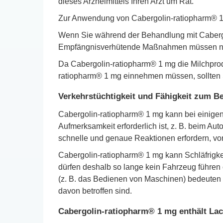
dieses Arzneimittels Ihren Arzt um Rat.
Zur Anwendung von Cabergolin-ratiopharm® 1 
Wenn Sie während der Behandlung mit Cabergo
Empfängnisverhütende Maßnahmen müssen nach
Da Cabergolin-ratiopharm® 1 mg die Milchprodu
ratiopharm® 1 mg einnehmen müssen, sollten S
Verkehrstüchtigkeit und Fähigkeit zum 
Cabergolin-ratiopharm® 1 mg kann bei einigen 
Aufmerksamkeit erforderlich ist, z. B. beim Au
schnelle und genaue Reaktionen erfordern, vors
Cabergolin-ratiopharm® 1 mg kann Schläfrigk
dürfen deshalb so lange kein Fahrzeug führen
(z. B. das Bedienen von Maschinen) bedeuten kö
davon betroffen sind.
Cabergolin-ratiopharm® 1 mg enthält La