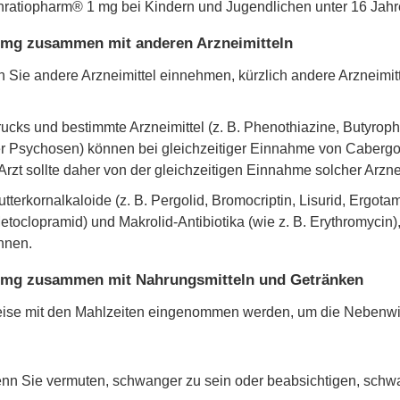
ratiopharm® 1 mg bei Kindern und Jugendlichen unter 16 Jahre
 mg zusammen mit anderen Arzneimitteln
enn Sie andere Arzneimittel einnehmen, kürzlich andere Arznei
rucks und bestimmte Arzneimittel (z. B. Phenothiazine, Butyro
r Psychosen) können bei gleichzeitiger Einnahme von Cabergo
rzt sollte daher von der gleichzeitigen Einnahme solcher Arzne
utterkornalkaloide (z. B. Pergolid, Bromocriptin, Lisurid, Ergot
toclopramid) und Makrolid-Antibiotika (wie z. B. Erythromycin),
nnen.
 mg zusammen mit Nahrungsmitteln und Getränken
eise mit den Mahlzeiten eingenommen werden, um die Nebenwi
enn Sie vermuten, schwanger zu sein oder beabsichtigen, schw