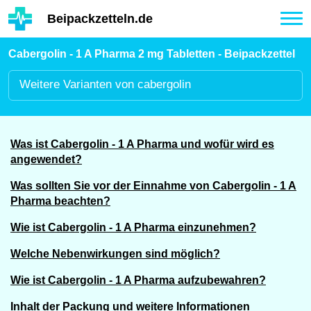
Hauptinhalt
Beipackzetteln.de
Tog
nav
Cabergolin - 1 A Pharma 2 mg Tabletten - Beipackzettel
Weitere
Varianten von cabergolin
Was ist Cabergolin - 1 A Pharma und wofür wird es
angewendet?
Was sollten Sie vor der Einnahme von Cabergolin - 1 A
Pharma beachten?
Wie ist Cabergolin - 1 A Pharma einzunehmen?
Welche Nebenwirkungen sind möglich?
Wie ist Cabergolin - 1 A Pharma aufzubewahren?
Inhalt der Packung und weitere Informationen