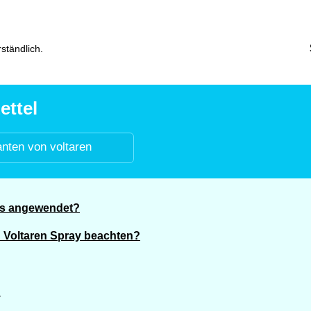
ständlich.
ettel
anten von voltaren
 es angewendet?
 Voltaren Spray beachten?
?