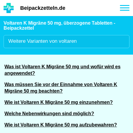
Hauptinhalt
Beipackzetteln.de
Tog
nav
Voltaren K Migräne 50 mg, überzogene Tabletten -
Beipackzettel
Weitere
Varianten von voltaren
Was ist Voltaren K Migräne 50 mg und wofür wird es
angewendet?
Was müssen Sie vor der Einnahme von Voltaren K
Migräne 50 mg beachten?
Wie ist Voltaren K Migräne 50 mg einzunehmen?
Welche Nebenwirkungen sind möglich?
Wie ist Voltaren K Migräne 50 mg aufzubewahren?