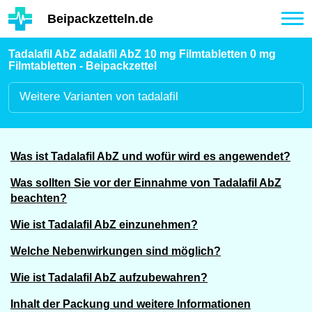
Hauptinhalt
Beipackzetteln.de
Tog
nav
Tadalafil AbZ adalafil AbZ 10 mg Filmtabletten 0 mg
Filmtabletten - Beipackzettel
Weitere
Varianten von tadalafil
Was ist Tadalafil AbZ und wofür wird es angewendet?
Was sollten Sie vor der Einnahme von Tadalafil AbZ
beachten?
Wie ist Tadalafil AbZ einzunehmen?
Welche Nebenwirkungen sind möglich?
Wie ist Tadalafil AbZ aufzubewahren?
Inhalt der Packung und weitere Informationen