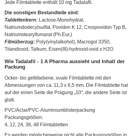
Jede Filmtablette enthält 10 mg Tadalafil.
Die sonstigen Bestandteile sind:
Tablettenkern:
Lactose-Monohydrat,
Natriumdodecylsulfat, Povidon K 12, Crospovidon Typ B,
Natriumstearylfumarat (Ph.Eur.)
Filmüberzug:
Poly(vinylalkohol), Macrogol 3350,
Titandioxid, Talkum, Eisen(III)-hydroxid-oxid x H2O
Wie Tadalafil - 1 A Pharma aussieht und Inhalt der
Packung
Ocker- bis gelbfarbene, ovale Filmtablette mit den
Abmessungen von ca. 11,3 x 6,5 mm. Die Filmtablette hat
auf der einen Seite die Prägung „10“, die andere Seite ist
glatt.
PVC/Aclar/PVC-Aluminiumblisterpackung
Packungsgrößen:
4, 12, 24, 36, 48 Filmtabletten
Es werden möglicherweise nicht alle Packungsgrößen in