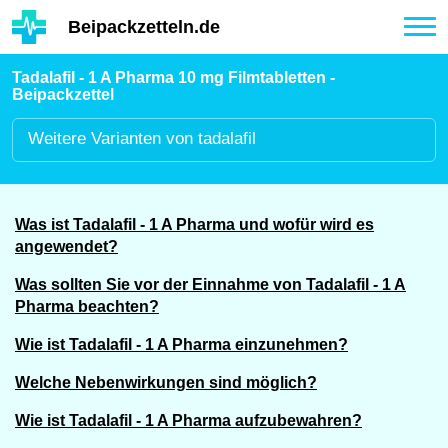
Hauptinhalt
Beipackzetteln.de
Tog
nav
Tadalafil - 1 A Pharma 10 mg Filmtabletten -
Beipackzettel
Weitere
Varianten von tadalafil
Was ist Tadalafil - 1 A Pharma und wofür wird es
angewendet?
Was sollten Sie vor der Einnahme von Tadalafil - 1 A
Pharma beachten?
Wie ist Tadalafil - 1 A Pharma einzunehmen?
Welche Nebenwirkungen sind möglich?
Wie ist Tadalafil - 1 A Pharma aufzubewahren?