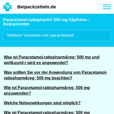
Hauptinhalt
Beipackzetteln.de
Tog
nav
Paracetamol-ratiopharm® 500 mg Zäpfchen -
Beipackzettel
Weitere
Varianten von paracetamol
Was ist Paracetamol-ratiopharm&reg; 500 mg und
wof&uuml;r wird es angewendet?
Was sollten Sie vor der Anwendung von Paracetamol-
ratiopharm&reg; 500 mg beachten?
Wie ist Paracetamol-ratiopharm&reg; 500 mg
anzuwenden?
Welche Nebenwirkungen sind möglich?
Wie ist Paracetamol-ratiopharm&reg; 500 mg