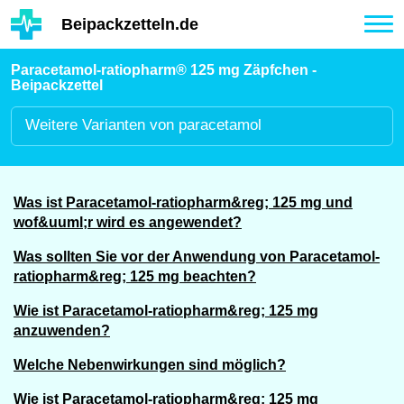
Hauptinhalt
Beipackzetteln.de
Tog
nav
Paracetamol-ratiopharm® 125 mg Zäpfchen -
Beipackzettel
Weitere
Varianten von paracetamol
Was ist Paracetamol-ratiopharm&reg; 125 mg und
wof&uuml;r wird es angewendet?
Was sollten Sie vor der Anwendung von Paracetamol-
ratiopharm&reg; 125 mg beachten?
Wie ist Paracetamol-ratiopharm&reg; 125 mg
anzuwenden?
Welche Nebenwirkungen sind möglich?
Wie ist Paracetamol-ratiopharm&reg; 125 mg