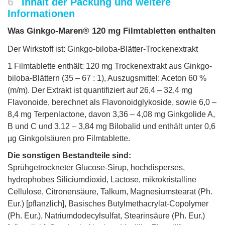
6
Inhalt der Packung und weitere
Informationen
Was Ginkgo-Maren® 120 mg Filmtabletten enthalten
Der Wirkstoff ist: Ginkgo-biloba-Blätter-Trockenextrakt
1 Filmtablette enthält: 120 mg Trockenextrakt aus Ginkgo-
biloba-Blättern (35 – 67 : 1), Auszugsmittel: Aceton 60 %
(m/m). Der Extrakt ist quantifiziert auf 26,4 – 32,4 mg
Flavonoide, berechnet als Flavonoidglykoside, sowie 6,0 –
8,4 mg Terpenlactone, davon 3,36 – 4,08 mg Ginkgolide A,
B und C und 3,12 – 3,84 mg Bilobalid und enthält unter 0,6
µg Ginkgolsäuren pro Filmtablette.
Die sonstigen Bestandteile sind:
Sprühgetrockneter Glucose-Sirup, hochdisperses,
hydrophobes Siliciumdioxid, Lactose, mikrokristalline
Cellulose, Citronensäure, Talkum, Magnesiumstearat (Ph.
Eur.) [pflanzlich], Basisches Butylmethacrylat-Copolymer
(Ph. Eur.), Natriumdodecylsulfat, Stearinsäure (Ph. Eur.)