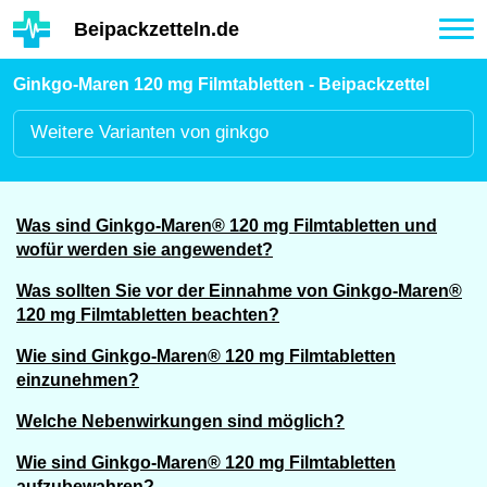
Hauptinhalt
Beipackzetteln.de
Tog
nav
Ginkgo-Maren 120 mg Filmtabletten - Beipackzettel
Weitere
Varianten von ginkgo
Was sind Ginkgo-Maren® 120 mg Filmtabletten und
wofür werden sie angewendet?
Was sollten Sie vor der Einnahme von Ginkgo-Maren®
120 mg Filmtabletten beachten?
Wie sind Ginkgo-Maren® 120 mg Filmtabletten
einzunehmen?
Welche Nebenwirkungen sind möglich?
Wie sind Ginkgo-Maren® 120 mg Filmtabletten
aufzubewahren?