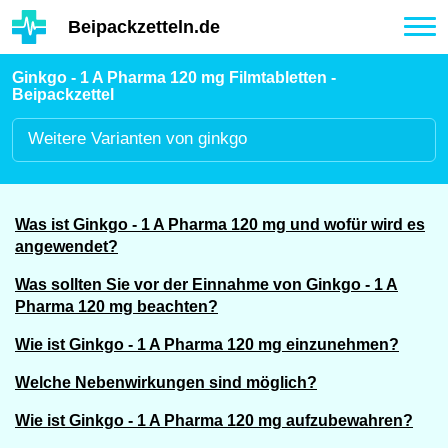
Hauptinhalt
Beipackzetteln.de
Tog
nav
Ginkgo - 1 A Pharma 120 mg Filmtabletten -
Beipackzettel
Weitere
Varianten von ginkgo
Was ist Ginkgo - 1 A Pharma 120 mg und wofür wird es
angewendet?
Was sollten Sie vor der Einnahme von Ginkgo - 1 A
Pharma 120 mg beachten?
Wie ist Ginkgo - 1 A Pharma 120 mg einzunehmen?
Welche Nebenwirkungen sind möglich?
Wie ist Ginkgo - 1 A Pharma 120 mg aufzubewahren?