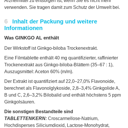
Arzneimittel zu entsorgen ist, wenn Sie es nicht mehr
verwenden. Sie tragen damit zum Schutz der Umwelt bei.
6
Inhalt der Packung und weitere
Informationen
Was GINKGO AL enthält
Der Wirkstoff ist Ginkgo-biloba Trockenextrakt.
Eine Filmtablette enthält 40 mg quantifizierter, raffinierter
Trockenextrakt aus Ginkgo-biloba-Blättern (35–67 : 1),
Auszugsmittel: Aceton 60% (m/m).
Der Extrakt ist quantifiziert auf 22,0–27,0% Flavonoide,
berechnet als Flavonolglykoside, 2,8–3,4% Ginkgolide A,
B und C, 2,6–3,2% Bilobalid und enthält höchstens 5 ppm
Ginkgolsäuren.
Die sonstigen Bestandteile sind
TABLETTENKERN:
Croscarmellose-Natrium,
Hochdisperses Siliciumdioxid, Lactose-Monohydrat,