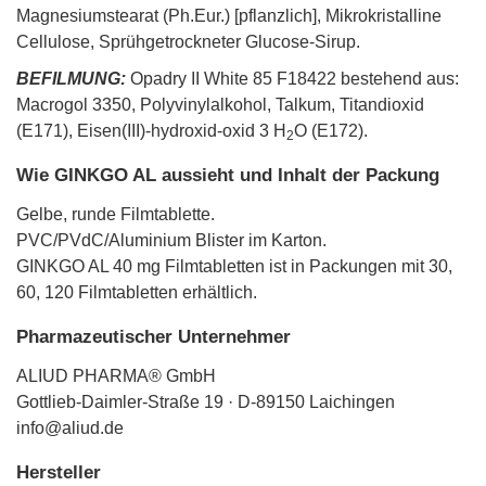
Magnesiumstearat (Ph.Eur.) [pflanzlich], Mikrokristalline
Cellulose, Sprühgetrockneter Glucose-Sirup.
BEFILMUNG:
Opadry II White 85 F18422 bestehend aus:
Macrogol 3350, Polyvinylalkohol, Talkum, Titandioxid
(E171), Eisen(III)-hydroxid-oxid 3 H
O (E172).
2
Wie GINKGO AL aussieht und Inhalt der Packung
Gelbe, runde Filmtablette.
PVC/PVdC/Aluminium Blister im Karton.
GINKGO AL 40 mg Filmtabletten ist in Packungen mit 30,
60, 120 Filmtabletten erhältlich.
Pharmazeutischer Unternehmer
ALIUD PHARMA® GmbH
Gottlieb-Daimler-Straße 19 · D-89150 Laichingen
info@aliud.de
Hersteller