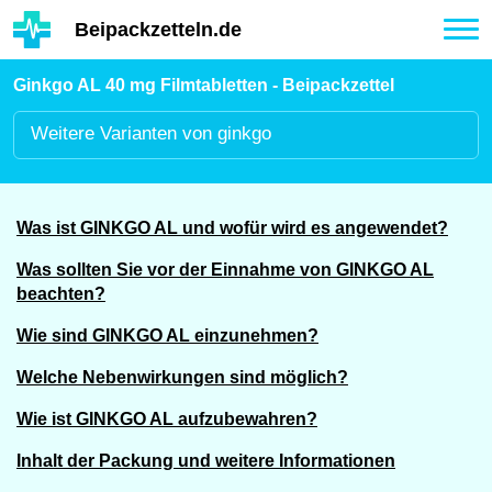
Hauptinhalt
Beipackzetteln.de
Tog
nav
Ginkgo AL 40 mg Filmtabletten - Beipackzettel
Weitere
Varianten von ginkgo
Was ist GINKGO AL und wofür wird es angewendet?
Was sollten Sie vor der Einnahme von GINKGO AL
beachten?
Wie sind GINKGO AL einzunehmen?
Welche Nebenwirkungen sind möglich?
Wie ist GINKGO AL aufzubewahren?
Inhalt der Packung und weitere Informationen