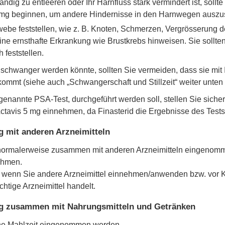
dig zu entleeren oder Ihr Harnfluss stark vermindert ist, sollte
5 mg beginnen, um andere Hindernisse in den Harnwegen auszu
be feststellen, wie z. B. Knoten, Schmerzen, Vergrösserung d
ine ernsthafte Erkrankung wie Brustkrebs hinweisen. Sie sollt
 feststellen.
schwanger werden könnte, sollten Sie vermeiden, dass sie mit 
 kommt (siehe auch „Schwangerschaft und Stillzeit“ weiter unten 
enannte PSA-Test, durchgeführt werden soll, stellen Sie siche
Actavis 5 mg einnehmen, da Finasterid die Ergebnisse des Tests
g mit anderen Arzneimitteln
 normalerweise zusammen mit anderen Arzneimitteln eingenommen
nehmen.
eker, wenn Sie andere Arzneimittel einnehmen/anwenden bzw. 
htige Arzneimittel handelt.
mg zusammen mit Nahrungsmitteln und Getränken
eine Mahlzeit eingenommen werden.