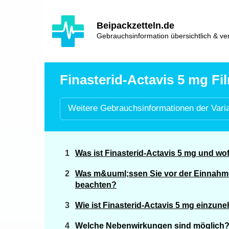
Hauptinhalt
Hlavní
Beipackzetteln.de
navigace
Gebrauchsinformation übersichtlich & ver
Finasterid-Actavis 5 mg Fil
Weitere
Gebrauchsinformationen der
Vari
Was ist Finasterid-Actavis 5 mg und w
Was m&uuml;ssen Sie vor der Einnahme
beachten?
Wie ist Finasterid-Actavis 5 mg einzu
Welche Nebenwirkungen sind möglich