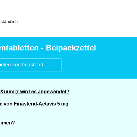
ständlich.
mtabletten - Beipackzettel
anten von finasterid
of&uuml;r wird es angewendet?
 von Finasterid-Actavis 5 mg
nehmen?
?