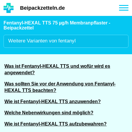
Hauptinhalt
Beipackzetteln.de
Tog
nav
Fentanyl-HEXAL TTS 75 µg/h Membranpflaster -
Beipackzettel
Weitere
Varianten von fentanyl
Was ist Fentanyl-HEXAL TTS und wofür wird es
angewendet?
Was sollten Sie vor der Anwendung von Fentanyl-
HEXAL TTS beachten?
Wie ist Fentanyl-HEXAL TTS anzuwenden?
Welche Nebenwirkungen sind möglich?
Wie ist Fentanyl-HEXAL TTS aufzubewahren?