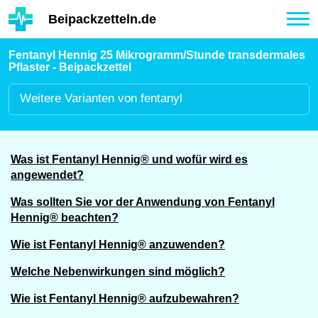
Hauptinhalt
Beipackzetteln.de
Tog
nav
Fentanyl Hennig 25 Mikrogramm/Stunde transdermales
Pflaster - Beipackzettel
Weitere
Varianten von fentanyl
Was ist Fentanyl Hennig® und wofür wird es
angewendet?
Was sollten Sie vor der Anwendung von Fentanyl
Hennig® beachten?
Wie ist Fentanyl Hennig® anzuwenden?
Welche Nebenwirkungen sind möglich?
Wie ist Fentanyl Hennig® aufzubewahren?