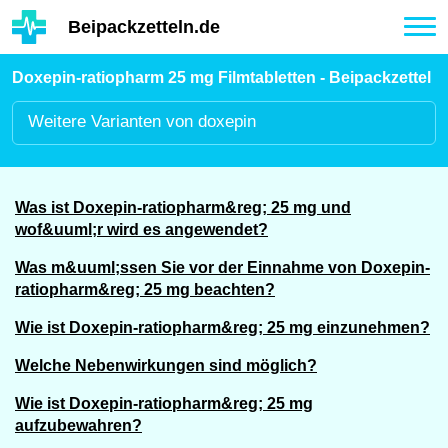
Hauptinhalt
Beipackzetteln.de
Tog
nav
Doxepin-ratiopharm 25 mg Filmtabletten - Beipackzettel
Weitere
Varianten von doxepin
Was ist Doxepin-ratiopharm&reg; 25 mg und
wof&uuml;r wird es angewendet?
Was m&uuml;ssen Sie vor der Einnahme von Doxepin-
ratiopharm&reg; 25 mg beachten?
Wie ist Doxepin-ratiopharm&reg; 25 mg einzunehmen?
Welche Nebenwirkungen sind möglich?
Wie ist Doxepin-ratiopharm&reg; 25 mg
aufzubewahren?