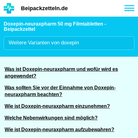
Hauptinhalt
Beipackzetteln.de
Tog
nav
Doxepin-neuraxpharm 50 mg Filmtabletten -
Beipackzettel
Weitere
Varianten von doxepin
Was ist Doxepin-neuraxpharm und wofür wird es
angewendet?
Was sollten Sie vor der Einnahme von Doxepin-
neuraxpharm beachten?
Wie ist Doxepin-neuraxpharm einzunehmen?
Welche Nebenwirkungen sind möglich?
Wie ist Doxepin-neuraxpharm aufzubewahren?