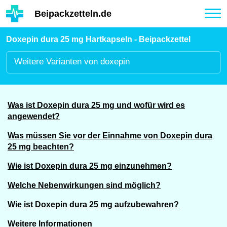
Hauptinhalt
Beipackzetteln.de
Tog
nav
Doxepin dura 25 mg Hartkapseln - Beipackzettel
Weitere
Varianten von doxepin
Was ist Doxepin dura 25 mg und wofür wird es
angewendet?
Was müssen Sie vor der Einnahme von Doxepin dura
25 mg beachten?
Wie ist Doxepin dura 25 mg einzunehmen?
Welche Nebenwirkungen sind möglich?
Wie ist Doxepin dura 25 mg aufzubewahren?
Weitere Informationen