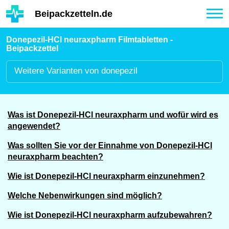
Hauptinhalt
Beipackzetteln.de
Tog
nav
Donepezil-HCl neuraxpharm Filmtabletten -
Beipackzettel
Weitere
Varianten von donepezil
Was ist Donepezil-HCl neuraxpharm und wofür wird es
angewendet?
Was sollten Sie vor der Einnahme von Donepezil-HCl
neuraxpharm beachten?
Wie ist Donepezil-HCl neuraxpharm einzunehmen?
Welche Nebenwirkungen sind möglich?
Wie ist Donepezil-HCl neuraxpharm aufzubewahren?