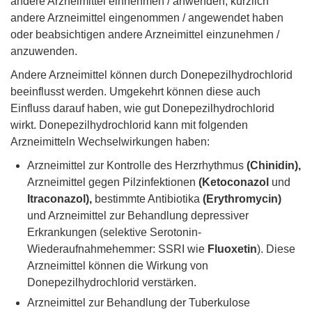
andere Arzneimittel einnehmen / anwenden, kürzlich
andere Arzneimittel eingenommen / angewendet haben
oder beabsichtigen andere Arzneimittel einzunehmen /
anzuwenden.
Andere Arzneimittel können durch Donepezilhydrochlorid
beeinflusst werden. Umgekehrt können diese auch
Einfluss darauf haben, wie gut Donepezilhydrochlorid
wirkt. Donepezilhydrochlorid kann mit folgenden
Arzneimitteln Wechselwirkungen haben:
Arzneimittel zur Kontrolle des Herzrhythmus
(Chinidin),
Arzneimittel gegen Pilzinfektionen
(Ketoconazol
und
Itraconazol),
bestimmte Antibiotika
(Erythromycin)
und Arzneimittel zur Behandlung depressiver
Erkrankungen (selektive Serotonin-
Wiederaufnahmehemmer: SSRI wie
Fluoxetin
). Diese
Arzneimittel können die Wirkung von
Donepezilhydrochlorid verstärken.
Arzneimittel zur Behandlung der Tuberkulose