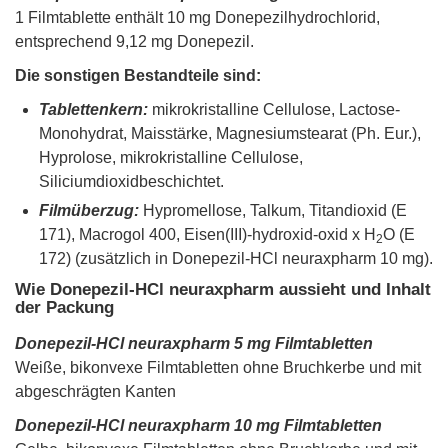
1 Filmtablette enthält 10 mg Donepezilhydrochlorid,
entsprechend 9,12 mg Donepezil.
Die sonstigen Bestandteile sind:
Tablettenkern:
mikrokristalline Cellulose, Lactose-
Monohydrat, Maisstärke, Magnesiumstearat (Ph. Eur.),
Hyprolose, mikrokristalline Cellulose,
Siliciumdioxidbeschichtet.
Filmüberzug:
Hypromellose, Talkum, Titandioxid (E
171), Macrogol 400, Eisen(III)-hydroxid-oxid x H
O (E
2
172) (zusätzlich in Donepezil-HCl neuraxpharm 10 mg).
Wie Donepezil-HCl neuraxpharm aussieht und Inhalt
der Packung
Donepezil-HCl neuraxpharm 5 mg Filmtabletten
Weiße, bikonvexe Filmtabletten ohne Bruchkerbe und mit
abgeschrägten Kanten
Donepezil-HCl neuraxpharm 10 mg Filmtabletten