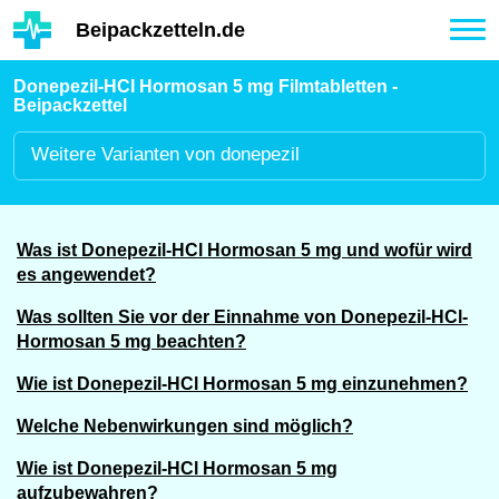
Hauptinhalt
Beipackzetteln.de
Tog
nav
Donepezil-HCI Hormosan 5 mg Filmtabletten -
Beipackzettel
Weitere
Varianten von donepezil
Was ist Donepezil-HCl Hormosan 5 mg und wofür wird
es angewendet?
Was sollten Sie vor der Einnahme von Donepezil-HCl-
Hormosan 5 mg beachten?
Wie ist Donepezil-HCl Hormosan 5 mg einzunehmen?
Welche Nebenwirkungen sind möglich?
Wie ist Donepezil-HCl Hormosan 5 mg
aufzubewahren?