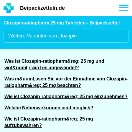
Hauptinhalt
Beipackzetteln.de
Tog
nav
Clozapin-ratiopharm 25 mg Tabletten - Beipackzettel
Weitere
Varianten von clozapin
Was ist Clozapin-ratiopharm&reg; 25 mg und
wof&uuml;r wird es angewendet?
Was m&uuml;ssen Sie vor der Einnahme von Clozapin-
ratiopharm&reg; 25 mg beachten?
Wie ist Clozapin-ratiopharm&reg; 25 mg einzunehmen?
Welche Nebenwirkungen sind möglich?
Wie ist Clozapin-ratiopharm&reg; 25 mg
aufzubewahren?