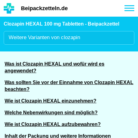
Hauptinhalt
Beipackzetteln.de
Tog
nav
Clozapin HEXAL 100 mg Tabletten - Beipackzettel
Weitere
Varianten von clozapin
Was ist Clozapin HEXAL und wofür wird es
angewendet?
Was sollten Sie vor der Einnahme von Clozapin HEXAL
beachten?
Wie ist Clozapin HEXAL einzunehmen?
Welche Nebenwirkungen sind möglich?
Wie ist Clozapin HEXAL aufzubewahren?
Inhalt der Packung und weitere Informationen