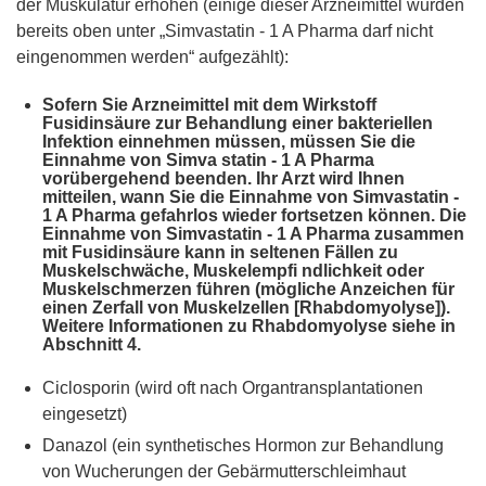
der Muskulatur erhöhen (einige dieser Arzneimittel wurden
bereits oben unter „Simvastatin - 1 A Pharma darf nicht
eingenommen werden“ aufgezählt):
Sofern Sie Arzneimittel mit dem Wirkstoff
Fusidinsäure zur Behandlung einer bakteriellen
Infektion einnehmen müssen, müssen Sie die
Einnahme von Simva statin - 1 A Pharma
vorübergehend beenden. Ihr Arzt wird Ihnen
mitteilen, wann Sie die Einnahme von Simvastatin -
1 A Pharma gefahrlos wieder fortsetzen können. Die
Einnahme von Simvastatin - 1 A Pharma zusammen
mit Fusidinsäure kann in seltenen Fällen zu
Muskelschwäche, Muskelempfi ndlichkeit oder
Muskelschmerzen führen (mögliche Anzeichen für
einen Zerfall von Muskelzellen [Rhabdomyolyse]).
Weitere Informationen zu Rhabdomyolyse siehe in
Abschnitt 4.
Ciclosporin (wird oft nach Organtransplantationen
eingesetzt)
Danazol (ein synthetisches Hormon zur Behandlung
von Wucherungen der Gebärmutterschleimhaut