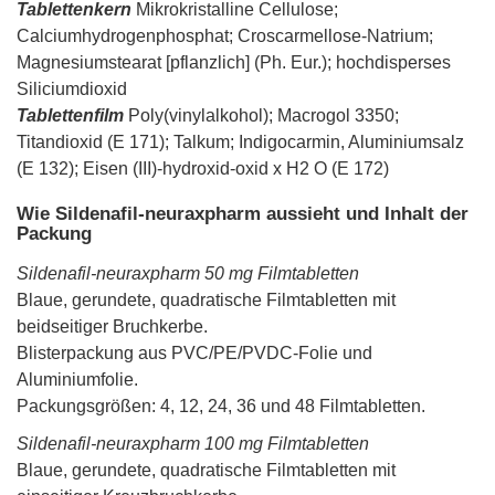
Tablettenkern
Mikrokristalline Cellulose;
Calciumhydrogenphosphat; Croscarmellose-Natrium;
Magnesiumstearat [pflanzlich] (Ph. Eur.); hochdisperses
Siliciumdioxid
Tablettenfilm
Poly(vinylalkohol); Macrogol 3350;
Titandioxid (E 171); Talkum; Indigocarmin, Aluminiumsalz
(E 132); Eisen (III)-hydroxid-oxid x H2 O (E 172)
Wie Sildenafil-neuraxpharm aussieht und Inhalt der
Packung
Sildenafil-neuraxpharm 50 mg Filmtabletten
Blaue, gerundete, quadratische Filmtabletten mit
beidseitiger Bruchkerbe.
Blisterpackung aus PVC/PE/PVDC-Folie und
Aluminiumfolie.
Packungsgrößen: 4, 12, 24, 36 und 48 Filmtabletten.
Sildenafil-neuraxpharm 100 mg Filmtabletten
Blaue, gerundete, quadratische Filmtabletten mit