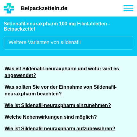
Hauptinhalt
Beipackzetteln.de
Tog
nav
Sildenafil-neuraxpharm 100 mg Filmtabletten -
Beipackzettel
Weitere
Varianten von sildenafil
Was ist Sildenafil-neuraxpharm und wofür wird es
angewendet?
Was sollten Sie vor der Einnahme von Sildenafil-
neuraxpharm beachten?
Wie ist Sildenafil-neuraxpharm einzunehmen?
Welche Nebenwirkungen sind möglich?
Wie ist Sildenafil-neuraxpharm aufzubewahren?