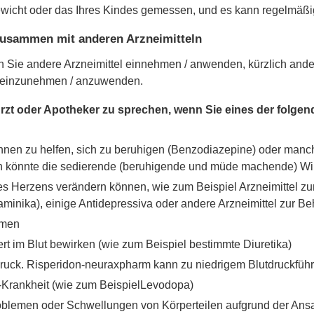
wicht oder das Ihres Kindes gemessen, und es kann regelmäßi
usammen mit anderen Arzneimitteln
enn Sie andere Arzneimittel einnehmen / anwenden, kürzlich an
l einzunehmen / anzuwenden.
m Arzt oder Apotheker zu sprechen, wenn Sie eines der folge
m Ihnen zu helfen, sich zu beruhigen (Benzodiazepine) oder manc
don könnte die sedierende (beruhigende und müde machende) Wir
 Ihres Herzens verändern können, wie zum Beispiel Arzneimittel 
aminika), einige Antidepressiva oder andere Arzneimittel zur 
amen
ert im Blut bewirken (wie zum Beispiel bestimmte Diuretika)
druck. Risperidon-neuraxpharm kann zu niedrigem Blutdruckfüh
-Krankheit (wie zum BeispielLevodopa)
problemen oder Schwellungen von Körperteilen aufgrund der An