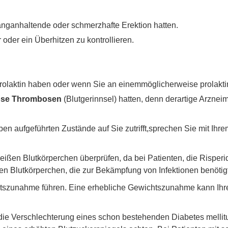
anganhaltende oder schmerzhafte Erektion hatten.
oder ein Überhitzen zu kontrollieren.
olaktin haben oder wenn Sie an einemmöglicherweise prolakt
öse Thrombosen
(Blutgerinnsel) hatten, denn derartige Arznei
ben aufgeführten Zustände auf Sie zutrifft,sprechen Sie mit Ihr
weißen Blutkörperchen überprüfen, da bei Patienten, die Risperi
en Blutkörperchen, die zur Bekämpfung von Infektionen benöti
szunahme führen. Eine erhebliche Gewichtszunahme kann Ihre G
 die Verschlechterung eines schon bestehenden Diabetes mellit