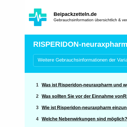
Hauptinhalt
Hlavní
Beipackzetteln.de
navigace
Gebrauchsinformation übersichtlich & ver
RISPERIDON-neuraxpharm® 
Weitere
Gebrauchsinformationen der
Vari
Was ist Risperidon-neuraxpharm und w
Was sollten Sie vor der Einnahme von
Wie ist Risperidon-neuraxpharm einz
Welche Nebenwirkungen sind möglich