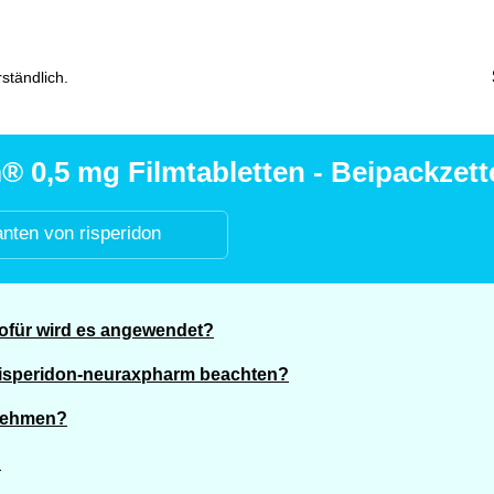
ständlich.
0,5 mg Filmtabletten - Beipackzett
anten von risperidon
ofür wird es angewendet?
Risperidon-neuraxpharm beachten?
unehmen?
?