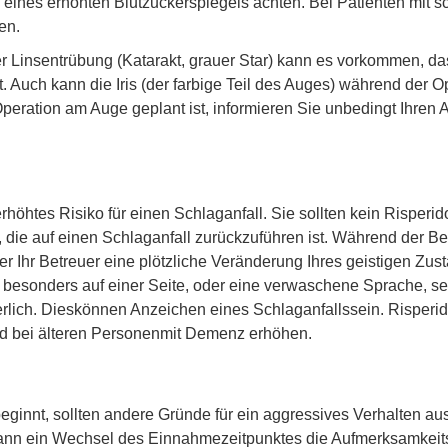
n eines erhöhten Blutzuckerspiegels achten. Bei Patienten mit 
en.
insentrübung (Katarakt, grauer Star) kann es vorkommen, dass 
rt. Auch kann die Iris (der farbige Teil des Auges) während der
eration am Auge geplant ist, informieren Sie unbedingt Ihren A
höhtes Risiko für einen Schlaganfall. Sie sollten kein Risperidon
die auf einen Schlaganfall zurückzuführen ist. Während der Be
r Ihr Betreuer eine plötzliche Veränderung Ihres geistigen Zu
 besonders auf einer Seite, oder eine verwaschene Sprache, selb
rlich. Dieskönnen Anzeichen eines Schlaganfallssein. Risperi
Tod bei älteren Personenmit Demenz erhöhen.
eginnt, sollten andere Gründe für ein aggressives Verhalten a
,kann ein Wechsel des Einnahmezeitpunktes die Aufmerksamkeits