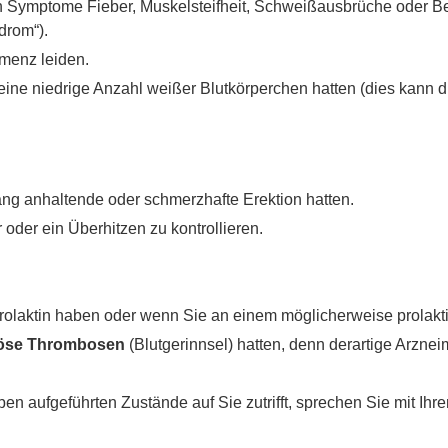
n Symptome Fieber, Muskelsteifheit, Schweißausbrüche oder 
drom“).
menz leiden.
eine niedrige Anzahl weißer Blutkörperchen hatten (dies kann 
ang anhaltende oder schmerzhafte Erektion hatten.
oder ein Überhitzen zu kontrollieren.
olaktin haben oder wenn Sie an einem möglicherweise prolakt
öse Thrombosen
(Blutgerinnsel) hatten, denn derartige Arznei
ben aufgeführten Zustände auf Sie zutrifft, sprechen Sie mit Ih