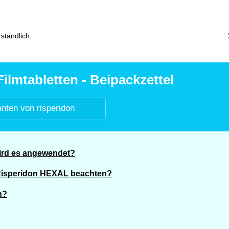
ständlich.
lmtabletten - Beipackzettel
anten von risperidon
ird es angewendet?
 Risperidon HEXAL beachten?
n?
?