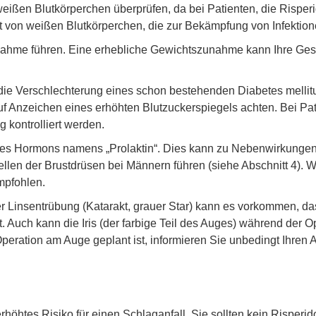
 weißen Blutkörperchen überprüfen, da bei Patienten, die Risp
rt von weißen Blutkörperchen, die zur Bekämpfung von Infektio
hme führen. Eine erhebliche Gewichtszunahme kann Ihre Gesund
 die Verschlechterung eines schon bestehenden Diabetes mellit
auf Anzeichen eines erhöhten Blutzuckerspiegels achten. Bei P
g kontrolliert werden.
nes Hormons namens „Prolaktin“. Dies kann zu Nebenwirkunge
llen der Brustdrüsen bei Männern führen (siehe Abschnitt 4).
mpfohlen.
insentrübung (Katarakt, grauer Star) kann es vorkommen, dass 
rt. Auch kann die Iris (der farbige Teil des Auges) während der
eration am Auge geplant ist, informieren Sie unbedingt Ihren A
höhtes Risiko für einen Schlaganfall. Sie sollten kein Risperidon