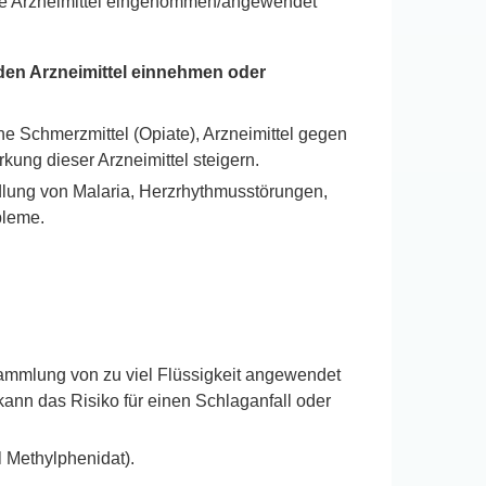
ere Arzneimittel eingenommen/angewendet
nden Arzneimittel einnehmen oder
he Schmerzmittel (Opiate), Arzneimittel gegen
ung dieser Arzneimittel steigern.
andlung von Malaria, Herzrhythmusstörungen,
bleme.
sammlung von zu viel Flüssigkeit angewendet
kann das Risiko für einen Schlaganfall oder
l Methylphenidat).