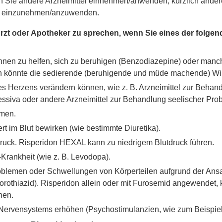
enn Sie andere Arzneimittel einnehmen/anwenden, kürzlich and
el einzunehmen/anzuwenden.
m Arzt oder Apotheker zu sprechen, wenn Sie eines der folge
m Ihnen zu helfen, sich zu beruhigen (Benzodiazepine) oder manc
don könnte die sedierende (beruhigende und müde machende) Wirk
 Ihres Herzens verändern können, wie z. B. Arzneimittel zur Beh
pressiva oder andere Arzneimittel zur Behandlung seelischer Pro
amen.
rt im Blut bewirken (wie bestimmte Diuretika).
ruck. Risperidon HEXAL kann zu niedrigem Blutdruck führen.
Krankheit (wie z. B. Levodopa).
problemen oder Schwellungen von Körperteilen aufgrund der An
rothiazid). Risperidon allein oder mit Furosemid angewendet, 
hen.
len Nervensystems erhöhen (Psychostimulanzien, wie zum Beispie