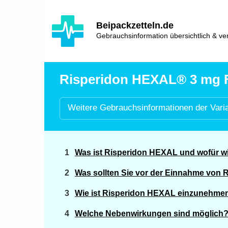
Hauptinhalt
Hlavní
Beipackzetteln.de
navigace
Gebrauchsinformation übersichtlich & ver
Risperidon HEXAL® 3 mg Fi
Weitere
Gebrauchsinformationen der
Vari
Was ist Risperidon HEXAL und wofür w
Was sollten Sie vor der Einnahme von
Wie ist Risperidon HEXAL einzunehme
Welche Nebenwirkungen sind möglich