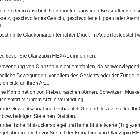
inen der in Abschnitt 6 genannten sonstigen Bestandteile dieses
ckreiz, geschwollenes Gesicht, geschwollene Lippen oder Ate
t.
estimmte Glaukomarten (erhöhter Druck im Auge) festgestellt 
eker, bevor Sie Olanzapin HEXAL einnehmen.
e Anwendung von Olanzapin nicht empfohlen, da schwerwiegen
hnliche Bewegungen, vor allem des Gesichts oder der Zunge, a
ch bitte an Ihren Arzt.
eine Kombination von Fieber, raschem Atmen, Schwitzen, Muskel
ich sofort mit Ihrem Arzt in Verbindung.
urde Gewichtszunahme beobachtet. Sie und Ihr Arzt sollten Ih
 bzw. befolgen Sie einen Diätplan.
den hohe Blutzuckerspiegel und hohe Blutfettwerte (Triglyzerid
piegel überprüfen, bevor Sie mit der Einnahme von Olanzapin