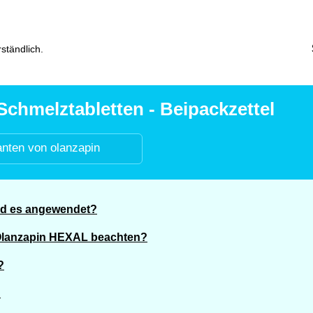
ständlich.
hmelztabletten - Beipackzettel
anten von olanzapin
rd es angewendet?
 Olanzapin HEXAL beachten?
?
?