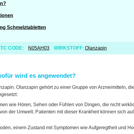
en?
tionen
mg Schmelztabletten
TC CODE:
N05AH03
WIRKSTOFF:
Olanzapin
wofür wird es angewendet?
zapin. Olanzapin gehört zu einer Gruppe von Arzneimitteln, di
ngesetzt:
men wie Hören, Sehen oder Fühlen von Dingen, die nicht wirkli
n der Umwelt. Patienten mit dieser Krankheit können sich au
oden, einem Zustand mit Symptomen wie Aufgeregtheit und H