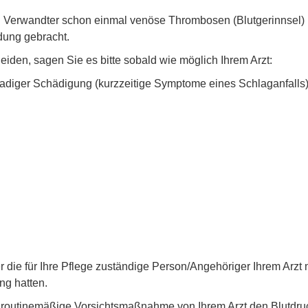
in Verwandter schon einmal venöse Thrombosen (Blutgerinnsel) h
dung gebracht.
eiden, sagen Sie es bitte sobald wie möglich Ihrem Arzt:
gradiger Schädigung (kurzzeitige Symptome eines Schlaganfalls
die für Ihre Pflege zuständige Person/Angehöriger Ihrem Arzt m
ng hatten.
 als routinemäßige Vorsichtsmaßnahme von Ihrem Arzt den Blutdr