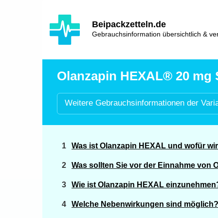
Hauptinhalt
Hlavní
Beipackzetteln.de
navigace
Gebrauchsinformation übersichtlich & ver
Olanzapin HEXAL® 20 mg Sc
Weitere
Gebrauchsinformationen der
Vari
Was ist Olanzapin HEXAL und wofür wi
Was sollten Sie vor der Einnahme von
Wie ist Olanzapin HEXAL einzunehmen
Welche Nebenwirkungen sind möglich