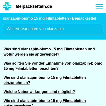
Hauptinhalt
Beipackzetteln.de
Tog
nav
olanzapin-biomo 15 mg Filmtabletten - Beipackzettel
Weitere
Varianten von olanzapin
Was sind olanzapin-biomo 15 mg Filmtabletten und
wofür werden sie angewendet?
Was sollten Sie vor der Einnahme von olanzapin-biomo
15 mg Filmtabletten beachten?
Wie sind olanzapin-biomo 15 mg Filmtabletten
einzunehmen?
Welche Nebenwirkungen sind möglich?
Wie sind olanzapin-biomo 15 mg Filmtabletten
aufzubewahren?