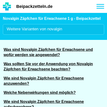
Hauptinhalt
Beipackzetteln.de
Tog
nav
Novalgin Zäpfchen für Erwachsene 1 g - Beipackzettel
Weitere
Varianten von novalgin
Was sind Novalgin Zäpfchen für Erwachsene und
wofür werden sie angewendet?
Was sollten Sie vor der Anwendung von Novalgin
Zäpfchen für Erwachsene beachten?
Wie sind Novalgin Zäpfchen für Erwachsene
anzuwenden?
Welche Nebenwirkungen sind möglich?
Wie sind Novalgin Zäpfchen für Erwachsene
aufzubewahren?