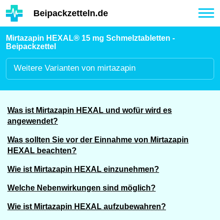
Hauptinhalt
Beipackzetteln.de
Tog
nav
Mirtazapin HEXAL® 15 mg Schmelztabletten -
Beipackzettel
Weitere
Varianten von mirtazapin
Was ist Mirtazapin HEXAL und wofür wird es
angewendet?
Was sollten Sie vor der Einnahme von Mirtazapin
HEXAL beachten?
Wie ist Mirtazapin HEXAL einzunehmen?
Welche Nebenwirkungen sind möglich?
Wie ist Mirtazapin HEXAL aufzubewahren?