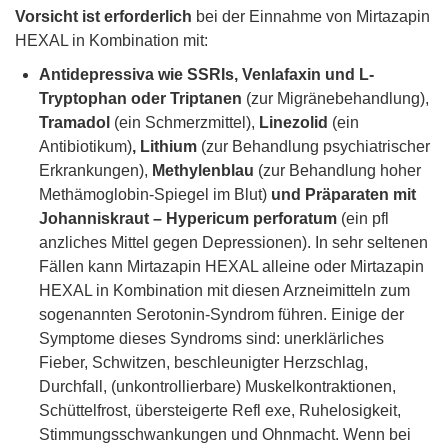
Vorsicht ist erforderlich
bei der Einnahme von Mirtazapin
HEXAL in Kombination mit:
Antidepressiva wie SSRIs, Venlafaxin und L-
Tryptophan oder Triptanen
(zur Migränebehandlung),
Tramadol
(ein Schmerzmittel),
Linezolid
(ein
Antibiotikum)
, Lithium
(zur Behandlung psychiatrischer
Erkrankungen),
Methylenblau
(zur Behandlung hoher
Methämoglobin-Spiegel im Blut)
und Präparaten mit
Johanniskraut – Hypericum perforatum
(ein pfl
anzliches Mittel gegen Depressionen). In sehr seltenen
Fällen kann Mirtazapin HEXAL alleine oder Mirtazapin
HEXAL in Kombination mit diesen Arzneimitteln zum
sogenannten Serotonin-Syndrom führen. Einige der
Symptome dieses Syndroms sind: unerklärliches
Fieber, Schwitzen, beschleunigter Herzschlag,
Durchfall, (unkontrollierbare) Muskelkontraktionen,
Schüttelfrost, übersteigerte Refl exe, Ruhelosigkeit,
Stimmungsschwankungen und Ohnmacht. Wenn bei