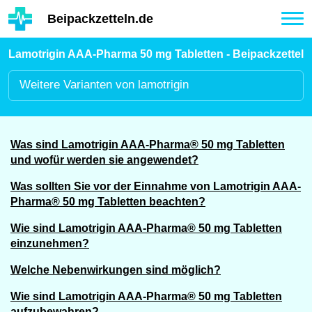
Hauptinhalt
Beipackzetteln.de
Tog
nav
Lamotrigin AAA-Pharma 50 mg Tabletten - Beipackzettel
Weitere
Varianten von lamotrigin
Was sind Lamotrigin AAA-Pharma® 50 mg Tabletten
und wofür werden sie angewendet?
Was sollten Sie vor der Einnahme von Lamotrigin AAA-
Pharma® 50 mg Tabletten beachten?
Wie sind Lamotrigin AAA-Pharma® 50 mg Tabletten
einzunehmen?
Welche Nebenwirkungen sind möglich?
Wie sind Lamotrigin AAA-Pharma® 50 mg Tabletten
aufzubewahren?