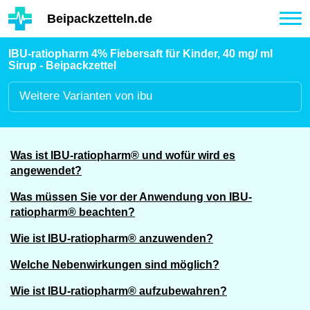
Hauptinhalt
Beipackzetteln.de
Tog
nav
IBU-ratiopharm 4% Fiebersaft für Kinder, 40 mg/ ml
Sirup - Beipackzettel
Weitere
Varianten von ibu
Was ist IBU-ratiopharm® und wofür wird es
angewendet?
Was müssen Sie vor der Anwendung von IBU-
ratiopharm® beachten?
Wie ist IBU-ratiopharm® anzuwenden?
Welche Nebenwirkungen sind möglich?
Wie ist IBU-ratiopharm® aufzubewahren?