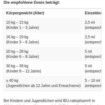
Die empfohlene Dosis beträgt:
Körpergewicht (Alter)
Einzeldosi
10 kg – 15 kg
2,5 ml
(Kinder 1 – 3 Jahre)
(entspreche
16 kg – 19 kg
2,5 ml
(Kinder 3 – 6 Jahre)
(entspreche
20 kg – 29 kg
5 ml
(Kinder 6 – 9 Jahre)
(entspreche
30 kg – 39 kg
5 ml
(Kinder 9 – 12 Jahre)
(entspreche
≥ 40 kg
5 – 10 ml
(Jugendlichen ab 12 Jahre und Erwachsene)
(entspreche
Bei Kindern und Jugendlichen wird IBU-ratiopharm® in