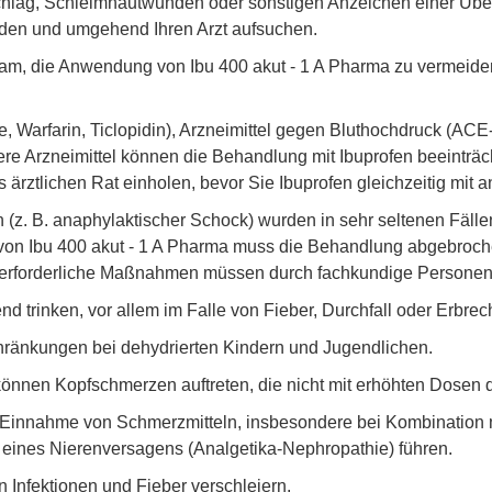
schlag, Schleimhautwunden oder sonstigen Anzeichen einer Übe
den und umgehend Ihren Arzt aufsuchen.
sam, die Anwendung von Ibu 400 akut - 1 A Pharma zu vermeide
, Warfarin, Ticlopidin), Arzneimittel gegen Bluthochdruck (ACE
ere Arzneimittel können die Behandlung mit Ibuprofen beeinträc
ts ärztlichen Rat einholen, bevor Sie Ibuprofen gleichzeitig mit
(z. B. anaphylaktischer Schock) wurden in sehr seltenen Fälle
von Ibu 400 akut - 1 A Pharma muss die Behandlung abgebroc
erforderliche Maßnahmen müssen durch fachkundige Personen 
d trinken, vor allem im Falle von Fieber, Durchfall oder Erbrec
chränkungen bei dehydrierten Kindern und Jugendlichen.
nnen Kopfschmerzen auftreten, die nicht mit erhöhten Dosen d
innahme von Schmerzmitteln, insbesondere bei Kombination meh
eines Nierenversagens (Analgetika-Nephropathie) führen.
Infektionen und Fieber verschleiern.