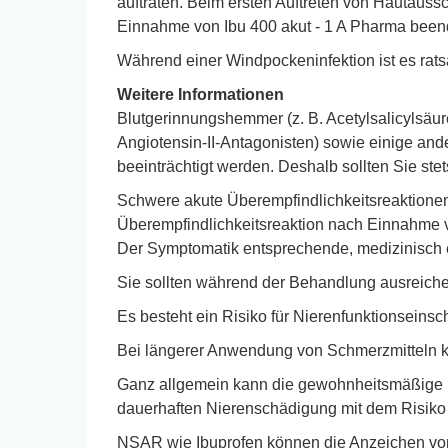
auftraten. Beim ersten Auftreten von Hautaus
Einnahme von Ibu 400 akut - 1 A Pharma been
Während einer Windpockeninfektion ist es rat
Weitere Informationen
Blutgerinnungshemmer (z. B. Acetylsalicylsäure
Angiotensin-II-Antagonisten) sowie einige and
beeinträchtigt werden. Deshalb sollten Sie ste
Schwere akute Überempfindlichkeitsreaktionen 
Überempfindlichkeitsreaktion nach Einnahme 
Der Symptomatik entsprechende, medizinisch 
Sie sollten während der Behandlung ausreichen
Es besteht ein Risiko für Nierenfunktionseins
Bei längerer Anwendung von Schmerzmitteln kö
Ganz allgemein kann die gewohnheitsmäßige E
dauerhaften Nierenschädigung mit dem Risiko 
NSAR wie Ibuprofen können die Anzeichen von 