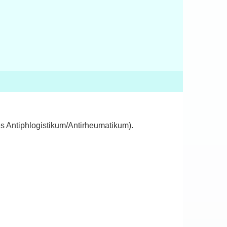
es Antiphlogistikum/Antirheumatikum).