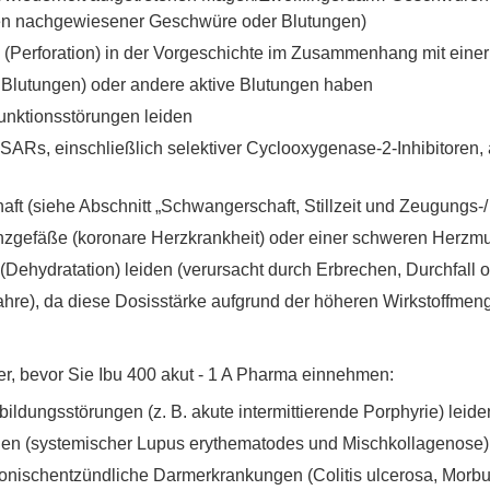
den nachgewiesener Geschwüre oder Blutungen)
(Perforation) in der Vorgeschichte im Zusammenhang mit eine
 Blutungen) oder andere aktive Blutungen haben
unktionsstörungen leiden
ARs, einschließlich selektiver Cyclooxygenase-2-Inhibitoren, 
ft (siehe Abschnitt „Schwangerschaft, Stillzeit und Zeugungs-/
nzgefäße (koronare Herzkrankheit) oder einer schweren Herzmu
Dehydratation) leiden (verursacht durch Erbrechen, Durchfall
ahre), da diese Dosisstärke aufgrund der höheren Wirkstoffmenge
ker, bevor Sie Ibu 400 akut - 1 A Pharma einnehmen:
ldungsstörungen (z. B. akute intermittierende Porphyrie) leide
en (systemischer Lupus erythematodes und Mischkollagenose
nischentzündliche Darmerkrankungen (Colitis ulcerosa, Morb