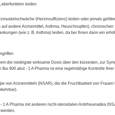
Leberfunktion leiden
zmuskelschwäche (Herzinsuffizienz) leiden oder jemals gelitt
en auf andere Arzneimittel, Asthma, Heuschnupfen), chronische
ngen (wie z. B. Asthma) leiden, da bei Ihnen dann ein erhöhte
ngriffen
m die niedrigste wirksame Dosis über den kürzesten, zur Symp
bu 400 akut - 1 A Pharma ist eine regelmäßige Kontrolle Ihrer
ppe von Arzneimitteln (NSAR), die die Fruchtbarkeit von Frauen
mkehrbar).
 - 1 A Pharma mit anderen nicht-steroidalen Antirheumatika (N
 werden.