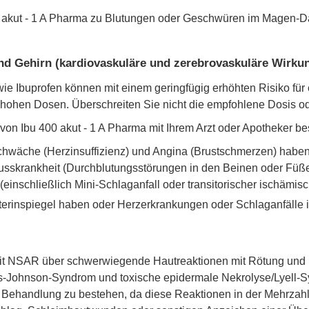
 akut - 1 A Pharma zu Blutungen oder Geschwüren im Magen-D
nd Gehirn (kardiovaskuläre und zerebrovaskuläre Wirku
 Ibuprofen können mit einem geringfügig erhöhten Risiko für e
hohen Dosen. Überschreiten Sie nicht die empfohlene Dosis o
von Ibu 400 akut - 1 A Pharma mit Ihrem Arzt oder Apotheker b
chwäche (Herzinsuffizienz) und Angina (Brustschmerzen) haben 
chlusskrankheit (Durchblutungsstörungen in den Beinen oder Füß
 (einschließlich Mini-Schlaganfall oder transitorischer ischämisc
terinspiegel haben oder Herzerkrankungen oder Schlaganfälle 
t NSAR über schwerwiegende Hautreaktionen mit Rötung und B
evens-Johnson-Syndrom und toxische epidermale Nekrolyse/Lyell-S
er Behandlung zu bestehen, da diese Reaktionen in der Mehrzah