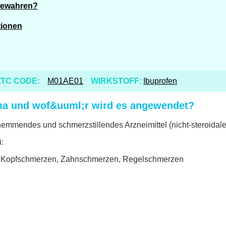
ubewahren?
tionen
TC CODE:
M01AE01
WIRKSTOFF:
Ibuprofen
arma und wof&uuml;r wird es angewendet?
hemmendes und schmerzstillendes Arzneimittel (nicht-steroidal
:
ie Kopfschmerzen, Zahnschmerzen, Regelschmerzen