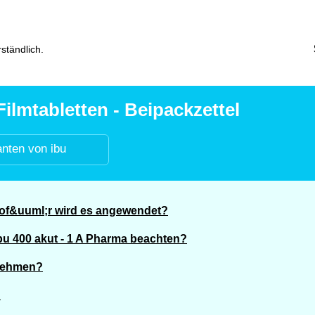
ständlich.
Filmtabletten - Beipackzettel
anten von ibu
 wof&uuml;r wird es angewendet?
bu 400 akut - 1 A Pharma beachten?
unehmen?
?