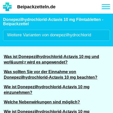
Hauptinhalt
Beipackzetteln.de
Tog
nav
Donepezilhydrochlorid-Actavis 10 mg Filmtabletten -
Beipackzettel
Weitere
Varianten von donepezilhydrochlorid
Was ist Donepezilhydrochlorid-Actavis 10 mg und
wof&uuml;r wird es angewendet?
Was sollten Sie vor der Einnahme von
Donepezilhydrochlorid-Actavis 10 mg beachten?
Wie ist Donepezilhydrochlorid-Actavis 10 mg
einzunehmen?
Welche Nebenwirkungen sind möglich?
Wie ist Donepezilhydrochlorid-Actavis 10 mg