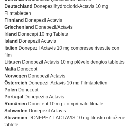
Deutschland
Donepezilhydroclorid-Actavis 10 mg
Filmtabletten
Finnland
Donepezil Actavis
Griechenland
Donepezil/Actavis
Irland
Donecept 10 mg Tablets
Island
Donepezil Actavis
Italien
Donepezil Actavis 10 mg compresse rivestite con
film
Litauen
Donepezil Actavis 10 mg plėvele dengtos tabletės
Malta
Donecept
Norwegen
Donepezil Actavis
Österreich
Donepezil Actavis 10 mg Filmtabletten
Polen
Donecept
Portugal
Donepezilo Actavis
Rumänien
Donecept 10 mg, comprimate filmate
Schweden
Donepezil Actavis
Slowenien
DONEPEZIL ACTAVIS 10 mg filmsko obložene
tablete