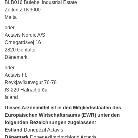
BLB016 Bulebel Industrial Estate
Zejtun ZTN3000
Malta
oder
Actavis Nordic A/S
Ornegårdsvej 16
2820 Gentofte
Dänemark
oder
Actavis hf.
Reykjavíkurvegur 76-78
IS-220 Hafnarfjörður
Island
Dieses Arzneimittel ist in den Mitgliedsstaaten des
Europäischen Wirtschaftsraums (EWR) unter den
folgenden Bezeichnungen zugelassen:
Estland
Donepezil Actavis
Dänemark
Donepezilhydrochlorid Actavis