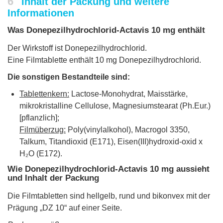
6
Inhalt der Packung und weitere
Informationen
Was Donepezilhydrochlorid-Actavis 10 mg enthält
Der Wirkstoff ist Donepezilhydrochlorid.
Eine Filmtablette enthält 10 mg Donepezilhydrochlorid.
Die sonstigen Bestandteile sind:
Tablettenkern:
Lactose-Monohydrat, Maisstärke,
mikrokristalline Cellulose, Magnesiumstearat (Ph.Eur.)
[pflanzlich];
Filmüberzug:
Poly(vinylalkohol), Macrogol 3350,
Talkum, Titandioxid (E171), Eisen(III)hydroxid-oxid x
H₂O (E172).
Wie Donepezilhydrochlorid-Actavis 10 mg aussieht
und Inhalt der Packung
Die Filmtabletten sind hellgelb, rund und bikonvex mit der
Prägung „DZ 10“ auf einer Seite.