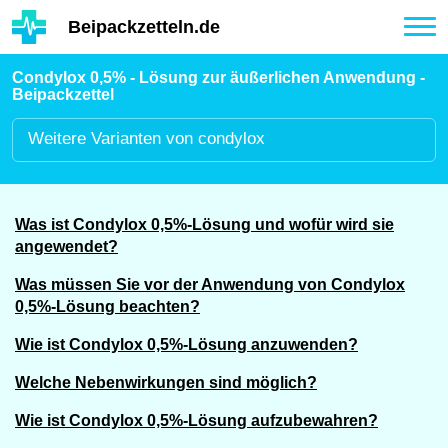
Hauptinhalt
Beipackzetteln.de
Tog
nav
Condylox 0,5% - Lösung zur äußerlichen Anwendung -
Beipackzettel
Weitere
Varianten von condylox
Was ist Condylox 0,5%-Lösung und wofür wird sie
angewendet?
Was müssen Sie vor der Anwendung von Condylox
0,5%-Lösung beachten?
Wie ist Condylox 0,5%-Lösung anzuwenden?
Welche Nebenwirkungen sind möglich?
Wie ist Condylox 0,5%-Lösung aufzubewahren?