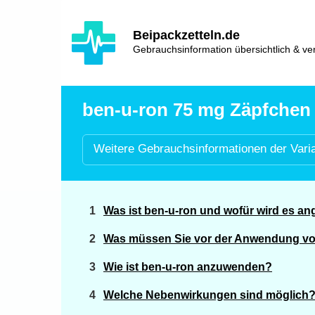
Hauptinhalt
Hlavní
Beipackzetteln.de
navigace
Gebrauchsinformation übersichtlich & ver
ben-u-ron 75 mg Zäpfchen 
Weitere
Gebrauchsinformationen der
Vari
Was ist ben-u-ron und wofür wird es a
Was müssen Sie vor der Anwendung vo
Wie ist ben-u-ron anzuwenden?
Welche Nebenwirkungen sind möglich