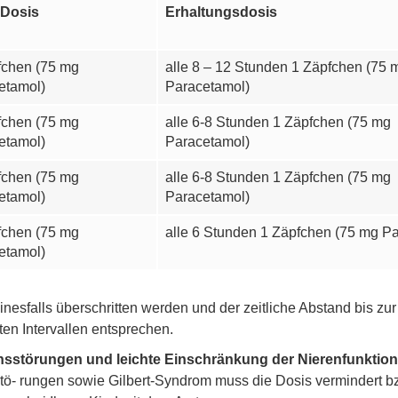
 Dosis
Erhaltungsdosis
fchen (75 mg
alle 8 – 12 Stunden 1 Zäpfchen (75 
etamol)
Paracetamol)
fchen (75 mg
alle 6-8 Stunden 1 Zäpfchen (75 mg
etamol)
Paracetamol)
fchen (75 mg
alle 6-8 Stunden 1 Zäpfchen (75 mg
etamol)
Paracetamol)
fchen (75 mg
alle 6 Stunden 1 Zäpfchen (75 mg P
etamol)
inesfalls überschritten werden und der zeitliche Abstand bis
en Intervallen entsprechen.
sstörungen und leichte Einschränkung der Nierenfunktion
stö- rungen sowie Gilbert-Syndrom muss die Dosis vermindert bz