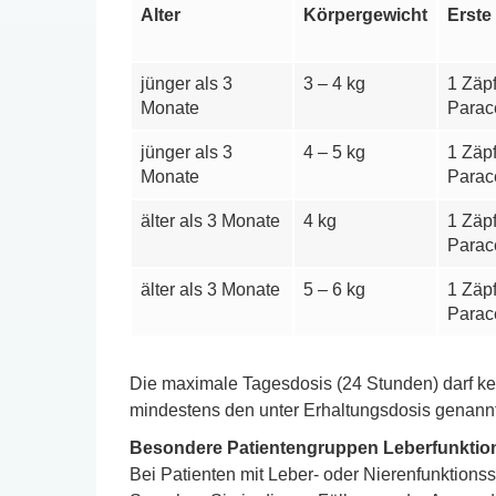
Alter
Körpergewicht
Erste
jünger als 3
3 – 4 kg
1 Zäp
Monate
Parac
jünger als 3
4 – 5 kg
1 Zäp
Monate
Parac
älter als 3 Monate
4 kg
1 Zäp
Parac
älter als 3 Monate
5 – 6 kg
1 Zäp
Parac
Die maximale Tagesdosis (24 Stunden) darf ke
mindestens den unter Erhaltungsdosis genannt
Besondere Patientengruppen Leberfunktion
Bei Patienten mit Leber- oder Nierenfunktions