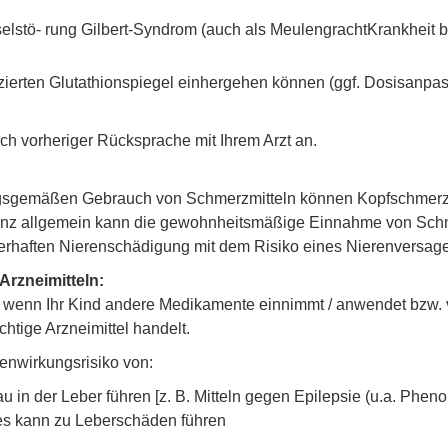
lstö- rung Gilbert-Syndrom (auch als MeulengrachtKrankheit be
zierten Glutathionspiegel einhergehen können (ggf. Dosisanpas
ch vorheriger Rücksprache mit Ihrem Arzt an.
gsgemäßen Gebrauch von Schmerzmitteln können Kopfschmerzen
Ganz allgemein kann die gewohnheitsmäßige Einnahme von Schm
auerhaften Nierenschädigung mit dem Risiko eines Nierenversag
rzneimitteln:
ker, wenn Ihr Kind andere Medikamente einnimmt / anwendet bz
htige Arzneimittel handelt.
nwirkungsrisiko von:
u in der Leber führen [z. B. Mitteln gegen Epilepsie (u.a. Phe
ies kann zu Leberschäden führen