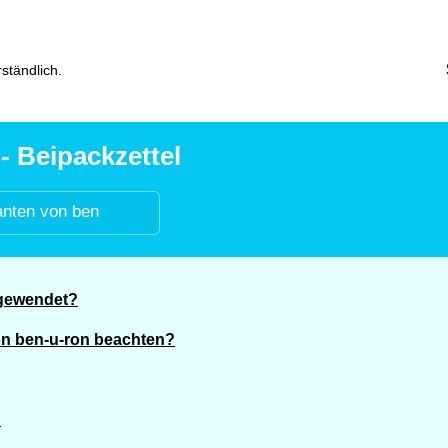
ständlich.
- Beipackzettel
anten von ben
ngewendet?
n ben-u-ron beachten?
?