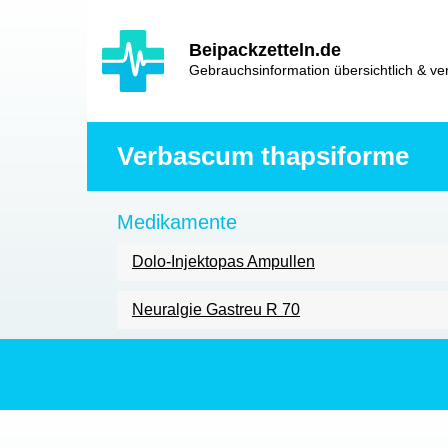
Hauptinhalt
Hlavní
Beipackzetteln.de
navigace
Gebrauchsinformation übersichtlich & ver
Verbascum thapsiforme
Medikamente
Dolo-Injektopas Ampullen
Neuralgie Gastreu R 70