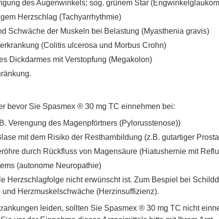
ngung des Augenwinkels; sog. grünem Star (Engwinkelglaukom
igem Herzschlag (Tachyarrhythmie)
und Schwäche der Muskeln bei Belastung (Myasthenia gravis)
erkrankung (Colitis ulcerosa und Morbus Crohn)
des Dickdarmes mit Verstopfung (Megakolon)
hränkung.
eker bevor Sie Spasmex ® 30 mg TC einnehmen bei:
. Verengung des Magenpförtners (Pylorusstenose))
ase mit dem Risiko der Restharnbildung (z.B. gutartiger Prosta
röhre durch Rückfluss von Magensäure (Hiatushernie mit Reflu
tems (autonome Neuropathie)
le Herzschlagfolge nicht erwünscht ist. Zum Bespiel bei Schil
) und Herzmuskelschwäche (Herzinsuffizienz).
ankungen leiden, sollten Sie Spasmex ® 30 mg TC nicht einne