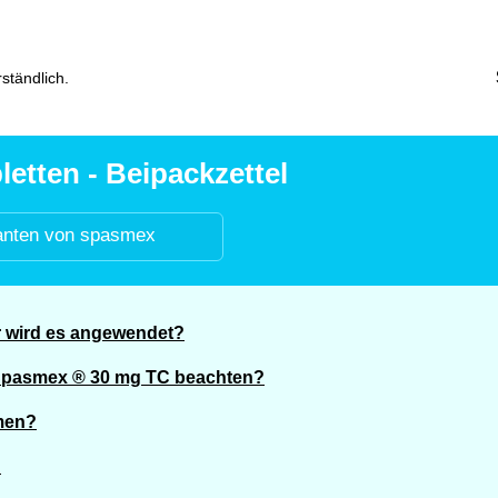
ständlich.
etten - Beipackzettel
anten von spasmex
 wird es angewendet?
 Spasmex ® 30 mg TC beachten?
men?
?