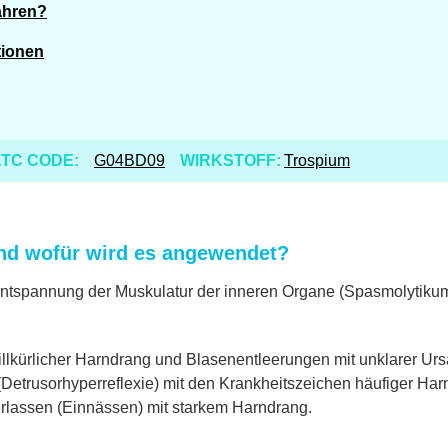
ahren?
tionen
TC CODE:
G04BD09
WIRKSTOFF:
Trospium
nd wofür wird es angewendet?
Entspannung der Muskulatur der inneren Organe (Spasmolytikum
willkürlicher Harndrang und Blasenentleerungen mit unklarer Ur
etrusorhyperreflexie) mit den Krankheitszeichen häufiger Harnd
rlassen (Einnässen) mit starkem Harndrang.