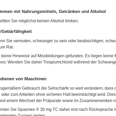
men mit Nahrungsmitteln, Getränken und Alkohol
ten Sie möglichst keinen Alkohol trinken.
/Gebärfähigkeit
enn Sie vermuten, schwanger zu sein oder beabsichtigen, schw
 um Rat.
n keine Hinweise auf Missbildungen gefunden. Es liegen kein
or. Wenden Sie daher Trospiumchlorid während der Schwangersc
Bedienen von Maschinen
gsgemäßem Gebrauch die Sehschärfe so weit verändern, dass di
er zum Arbeiten ohne sicheren Halt beeinträchtigt wird. Dies 
und einem Wechsel der Präparate sowie im Zusammenwirken mi
hmen Sie Spasmex ® 30 mg TC daher erst nach Rücksprache mit 
estimmten Zuckern leiden.