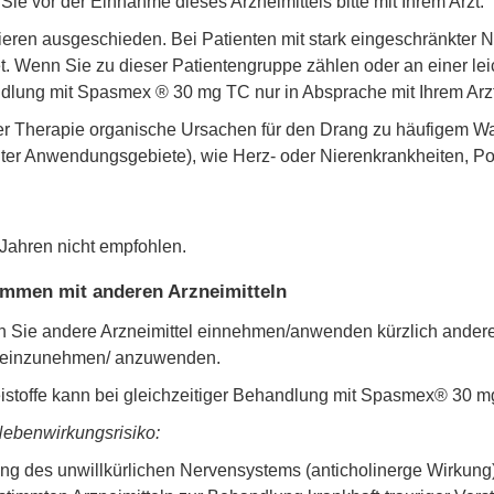
e vor der Einnahme dieses Arzneimittels bitte mit Ihrem Arzt.
ieren ausgeschieden. Bei Patienten mit stark eingeschränkter N
t. Wenn Sie zu dieser Patientengruppe zählen oder an einer le
ndlung mit Spasmex ® 30 mg TC nur in Absprache mit Ihrem Arzt
iner Therapie organische Ursachen für den Drang zu häufigem
ter Anwendungsgebiete), wie Herz- oder Nierenkrankheiten, Poly
Jahren nicht empfohlen.
mmen mit anderen Arzneimitteln
enn Sie andere Arzneimittel einnehmen/anwenden kürzlich and
l einzunehmen/ anzuwenden.
stoffe kann bei gleichzeitiger Behandlung mit Spasmex® 30 m
Nebenwirkungsrisiko:
ng des unwillkürlichen Nervensystems (anticholinerge Wirkung