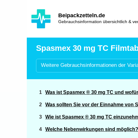
Hauptinhalt
Hlavní
Beipackzetteln.de
navigace
Gebrauchsinformation übersichtlich & ver
Spasmex 30 mg TC Filmtabl
Weitere
Gebrauchsinformationen der
Vari
Was ist Spasmex ® 30 mg TC und wofür
Was sollten Sie vor der Einnahme von
Wie ist Spasmex ® 30 mg TC einzuneh
Welche Nebenwirkungen sind möglich