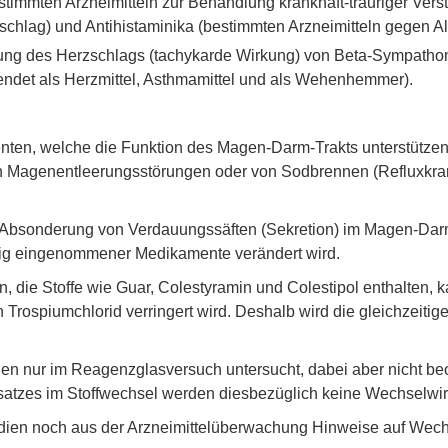
bestimmten Arzneimitteln zur Behandlung krankhaft-trauriger Ve
chlag) und Antihistaminika (bestimmten Arzneimitteln gegen Al
ng des Herzschlags (tachykarde Wirkung) von Beta-Sympathomim
endet als Herzmittel, Asthmamittel und als Wehenhemmer).
n, welche die Funktion des Magen-Darm-Trakts unterstützen 
on Magenentleerungsstörungen oder von Sodbrennen (Refluxkra
 Absonderung von Verdauungssäften (Sekretion) im Magen-Darm-
tig eingenommener Medikamente verändert wird.
 die Stoffe wie Guar, Colestyramin und Colestipol enthalten, 
n Trospiumchlorid verringert wird. Deshalb wird die gleichzei
n nur im Reagenzglasversuch untersucht, dabei aber nicht be
satzes im Stoffwechsel werden diesbezüglich keine Wechselwir
dien noch aus der Arzneimittelüberwachung Hinweise auf Wech