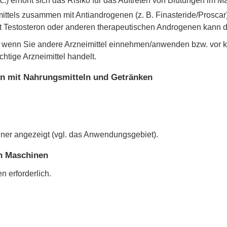
c.) erhöht sich das Risiko für das Auftreten von Blutungen im
ittels zusammen mit Antiandrogenen (z. B. Finasteride/Proscar)
it Testosteron oder anderen therapeutischen Androgenen kann
eker, wenn Sie andere Arzneimittel einnehmen/anwenden bzw. 
htige Arzneimittel handelt.
n mit Nahrungsmitteln und Getränken
nner angezeigt (vgl. das Anwendungsgebiet).
on Maschinen
 erforderlich.