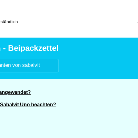
ständlich.
- Beipackzettel
anten von sabalvit
s angewendet?
Sabalvit Uno beachten?
?