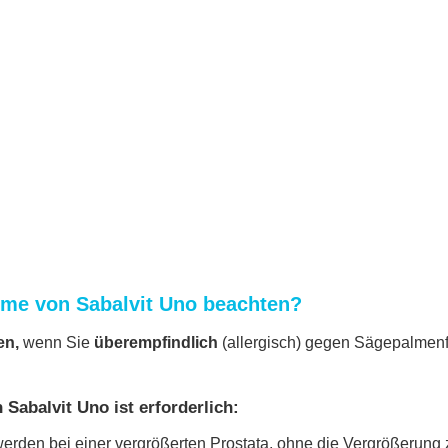
me von Sabalvit Uno beachten?
en,
wenn Sie
überempfindlich
(allergisch) gegen Sägepalmenf
Sabalvit Uno ist erforderlich:
rden bei einer vergrößerten Prostata, ohne die Vergrößerung 