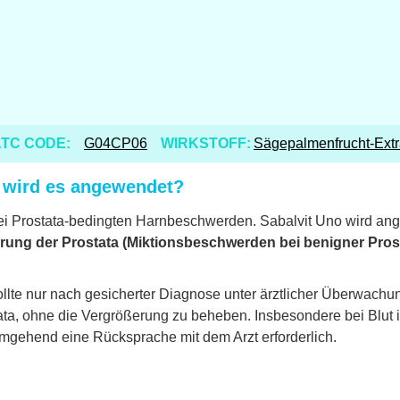
TC CODE:
G04CP06
WIRKSTOFF:
Sägepalmenfrucht-Extr
r wird es angewendet?
l bei Prostata-bedingten Harnbeschwerden. Sabalvit Uno wird a
rung der Prostata (Miktionsbeschwerden bei benigner Prosta
llte nur nach gesicherter Diagnose unter ärztlicher Überwachu
ata, ohne die Vergrößerung zu beheben. Insbesondere bei Blut 
mgehend eine Rücksprache mit dem Arzt erforderlich.