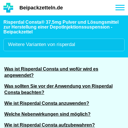
Hauptinhalt
Beipackzetteln.de
Tog
nav
Risperdal Consta® 37,5mg Pulver und Lösungsmittel
zur Herstellung einer DepotInjektionssuspension -
Beipackzettel
Weitere
Varianten von risperdal
Was ist Risperdal Consta und wofür wird es
angewendet?
Was sollten Sie vor der Anwendung von Risperdal
Consta beachten?
Wie ist Risperdal Consta anzuwenden?
Welche Nebenwirkungen sind möglich?
Wie ist Risperdal Consta aufzubewahren?