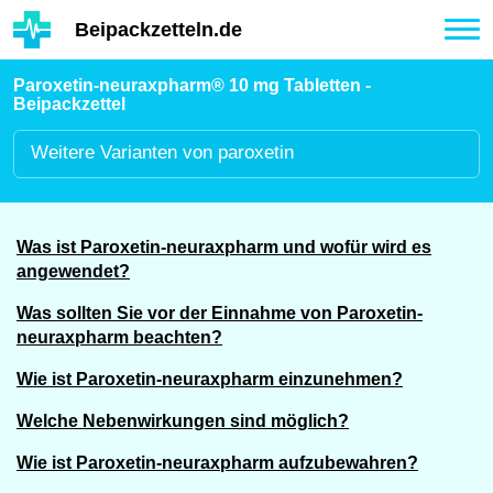
Hauptinhalt
Beipackzetteln.de
Tog
nav
Paroxetin-neuraxpharm® 10 mg Tabletten -
Beipackzettel
Weitere
Varianten von paroxetin
Was ist Paroxetin-neuraxpharm und wofür wird es
angewendet?
Was sollten Sie vor der Einnahme von Paroxetin-
neuraxpharm beachten?
Wie ist Paroxetin-neuraxpharm einzunehmen?
Welche Nebenwirkungen sind möglich?
Wie ist Paroxetin-neuraxpharm aufzubewahren?