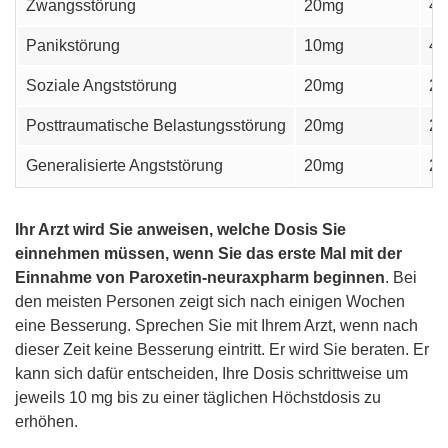
Zwangsstörung
20mg
4
Panikstörung
10mg
4
Soziale Angststörung
20mg
2
Posttraumatische Belastungsstörung
20mg
2
Generalisierte Angststörung
20mg
2
Ihr Arzt wird Sie anweisen, welche Dosis Sie
einnehmen müssen, wenn Sie das erste Mal mit der
Einnahme von Paroxetin-neuraxpharm beginnen
. Bei
den meisten Personen zeigt sich nach einigen Wochen
eine Besserung. Sprechen Sie mit Ihrem Arzt, wenn nach
dieser Zeit keine Besserung eintritt. Er wird Sie beraten. Er
kann sich dafür entscheiden, Ihre Dosis schrittweise um
jeweils 10 mg bis zu einer täglichen Höchstdosis zu
erhöhen.