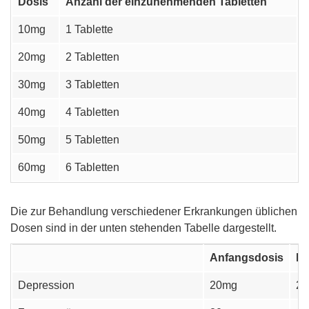
Dosis
Anzahl der einzunehmenden Tabletten
10mg
1 Tablette
20mg
2 Tabletten
30mg
3 Tabletten
40mg
4 Tabletten
50mg
5 Tabletten
60mg
6 Tabletten
Die zur Behandlung verschiedener Erkrankungen üblichen
Dosen sind in der unten stehenden Tabelle dargestellt.
Anfangsdosis
Em
Depression
20mg
2