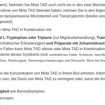
n). Nehmen Sie Mirta TAD auch nicht ein in den zwei Woche
ahme von Mirta TAD beendet haben, nehmen Sie in den folge
eispielsweise Moclobemid und Tranylcypromin (beides sind An
esetzt).
 Mirta TAD in Kombination mit:
nd L-Tryptophan oder Triptane
(zur Migränebehandlung),
Tram
chiatrischer Erkrankungen)
und Präparate mit Johanniskraut
en Fällen kann Mirta TAD alleine oder Mirta TAD in Kombinatio
mptome dieses Syndroms sind:
unerklärliches Fieber, Schwitzen, beschle
 Reflexe, Ruhelosigkeit, Stimmungsschwankungen und Ohnmacht. Wenn bei Ihn
nn die Konzentration von Mirta TAD in Ihrem Blut erhöhen. Infor
ch sein, die Dosis von Mirta TAD zu verringern oder, wenn die
igkeit
wie Benzodiazepine;
anzapin;
;