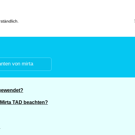
ständlich.
anten von mirta
ngewendet?
 Mirta TAD beachten?
?