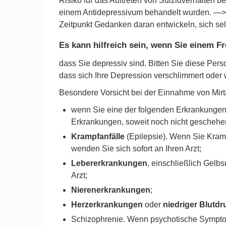
Risiko für das Auftreten von Suizidverhalten b
einem Antidepressivum behandelt wurden. —> 
Zeitpunkt Gedanken daran entwickeln, sich se
Es kann hilfreich sein, wenn Sie einem F
dass Sie depressiv sind. Bitten Sie diese Per
dass sich Ihre Depression verschlimmert oder
Besondere Vorsicht bei der Einnahme von Mirta
wenn Sie eine der folgenden Erkrankungen 
Erkrankungen, soweit noch nicht geschehe
Krampfanfälle
(Epilepsie). Wenn Sie Kram
wenden Sie sich sofort an Ihren Arzt;
Lebererkrankungen
, einschließlich Gelb
Arzt;
Nierenerkrankungen
;
Herzerkrankungen
oder
niedriger Blutdr
Schizophrenie. Wenn psychotische Symptom