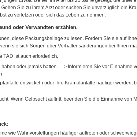
ei jungen Erwachsenen im Alter bis 25 Jahre gezeigt, die unter e
Gehen Sie zu Ihrem Arzt oder suchen Sie unverzüglich ein Kr
lbst zu verletzen oder sich das Leben zu nehmen.
reund oder Verwandten erzählen,
sonen, diese Packungsbeilage zu lesen. Fordern Sie sie auf Ihn
 wenn sie sich Sorgen über Verhaltensänderungen bei Ihnen m
 TAD ist auch erforderlich,
haben oder jemals hatten. —> Informieren Sie vor Einnahme vo
n
pfanfälle entwickeln oder Ihre Krampfanfälle häufiger werden,
sucht. Wenn Gelbsucht auftritt, beenden Sie die Einnahme von M
uck;
e wie Wahnvorstellungen häufiger auftreten oder schwerwiege