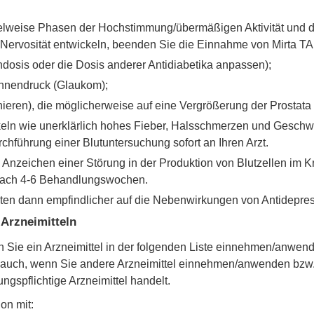
lweise Phasen der Hochstimmung/übermäßigen Aktivität und d
rvosität entwickeln, beenden Sie die Einnahme von Mirta TAD 
ndosis oder die Dosis anderer Antidiabetika anpassen);
nnendruck (Glaukom);
nieren), die möglicherweise auf eine Vergrößerung der Prostata
ckeln wie unerklärlich hohes Fieber, Halsschmerzen und Ges
hführung einer Blutuntersuchung sofort an Ihren Arzt.
 Anzeichen einer Störung in der Produktion von Blutzellen im
s nach 4-6 Behandlungswochen.
nten dann empfindlicher auf die Nebenwirkungen von Antidepres
Arzneimitteln
enn Sie ein Arzneimittel in der folgenden Liste einnehmen/an
eker auch, wenn Sie andere Arzneimittel einnehmen/anwenden 
gspflichtige Arzneimittel handelt.
on mit: