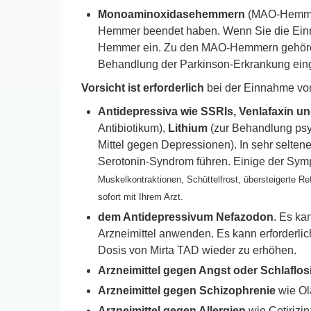
Monoaminoxidasehemmern
(MAO-Hemmer
Hemmer beendet haben. Wenn Sie die Einn
Hemmer ein. Zu den MAO-Hemmern gehören b
Behandlung der Parkinson-Erkrankung eing
Vorsicht ist erforderlich
bei der Einnahme von
Antidepressiva wie SSRIs, Venlafaxin u
Antibiotikum),
Lithium
(zur Behandlung psy
Mittel gegen Depressionen). In sehr selten
Serotonin-Syndrom führen. Einige der Sy
Muskelkontraktionen, Schüttelfrost, übersteigerte
sofort mit Ihrem Arzt.
dem Antidepressivum Nefazodon
. Es ka
Arzneimittel anwenden. Es kann erforderli
Dosis von Mirta TAD wieder zu erhöhen.
Arzneimittel gegen Angst oder Schlaflos
Arzneimittel gegen Schizophrenie
wie Ol
Arzneimittel gegen Allergien
wie Cetirizin