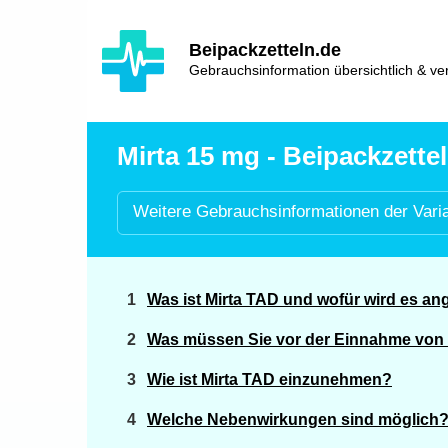
Hauptinhalt
Hlavní
Beipackzetteln.de
navigace
Gebrauchsinformation übersichtlich & ver
Mirta 15 mg - Beipackzettel
Weitere
Gebrauchsinformationen der
Vari
Was ist Mirta TAD und wofür wird es a
Was müssen Sie vor der Einnahme von
Wie ist Mirta TAD einzunehmen?
Welche Nebenwirkungen sind möglich