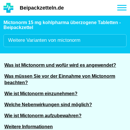
Hauptinhalt
Beipackzetteln.de
Tog
nav
Mictonorm 15 mg kohlpharma überzogene Tabletten -
Beipackzettel
Weitere
Varianten von mictonorm
Was ist Mictonorm und wofür wird es angewendet?
Was müssen Sie vor der Einnahme von Mictonorm
beachten?
Wie ist Mictonorm einzunehmen?
Welche Nebenwirkungen sind möglich?
Wie ist Mictonorm aufzubewahren?
Weitere Informationen